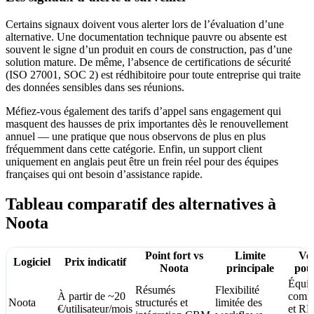
Certains signaux doivent vous alerter lors de l’évaluation d’une
alternative. Une documentation technique pauvre ou absente est
souvent le signe d’un produit en cours de construction, pas d’une
solution mature. De même, l’absence de certifications de sécurité
(ISO 27001, SOC 2) est rédhibitoire pour toute entreprise qui traite
des données sensibles dans ses réunions.
Méfiez-vous également des tarifs d’appel sans engagement qui
masquent des hausses de prix importantes dès le renouvellement
annuel — une pratique que nous observons de plus en plus
fréquemment dans cette catégorie. Enfin, un support client
uniquement en anglais peut être un frein réel pour des équipes
françaises qui ont besoin d’assistance rapide.
Tableau comparatif des alternatives à
Noota
Point fort vs
Limite
Ver
Logiciel
Prix indicatif
Noota
principale
pour
Équip
Résumés
Flexibilité
À partir de ~20
comme
Noota
structurés et
limitée des
€/utilisateur/mois
et R