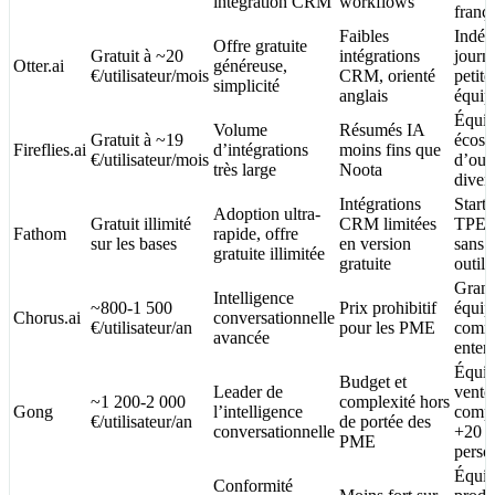
intégration CRM
workflows
franç
Faibles
Indép
Offre gratuite
Gratuit à ~20
intégrations
journa
Otter.ai
généreuse,
€/utilisateur/mois
CRM, orienté
petite
simplicité
anglais
équip
Équip
Volume
Résumés IA
Gratuit à ~19
écosy
Fireflies.ai
d’intégrations
moins fins que
€/utilisateur/mois
d’outi
très large
Noota
divers
Intégrations
Startu
Adoption ultra-
Gratuit illimité
CRM limitées
TPE, 
Fathom
rapide, offre
sur les bases
en version
sans 
gratuite illimitée
gratuite
outil
Gran
Intelligence
~800-1 500
Prix prohibitif
équip
Chorus.ai
conversationnelle
€/utilisateur/an
pour les PME
comme
avancée
enterp
Équip
Budget et
Leader de
vent
~1 200-2 000
complexité hors
Gong
l’intelligence
compl
€/utilisateur/an
de portée des
conversationnelle
+20
PME
perso
Équip
Conformité