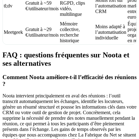
Moins fort sur
produi
Gratuit à ~59
RGPD, clips
tl;dv
l’automatisation
marke
€/utilisateur/mois
vidéo,
CRM
entrep
multilingue
europ
Mémoire
Équip
Moins adapté à
Gratuit à ~29
collective,
projet
Meetgeek
l’automatisation
€/utilisateur/mois
recherche
organ
individuelle
historique
en re
FAQ : questions fréquentes sur Noota et
ses alternatives
Comment Noota améliore-t-il l’efficacité des réunions
?
Noota intervient principalement en aval des réunions : l’outil
transcrit automatiquement les échanges, identifie les locuteurs,
génère un résumé structuré et pousse les informations clés dans votre
CRM ou votre outil de gestion de projet. Concrètement, cela
supprime la nécessité de prendre des notes manuellement pendant la
réunion, ce qui permet à tous les participants d’être pleinement
présents dans l’échange. Les gains de temps observés par les
équipes que nous accompagnons chez La Fabrique du Net se situent