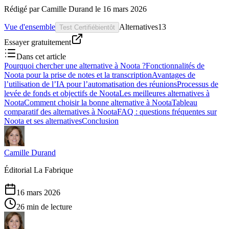
Rédigé par
Camille Durand
le
16 mars 2026
Vue d'ensemble
Alternatives
13
Test Certifié
bientôt
Essayer gratuitement
Dans cet article
Pourquoi chercher une alternative à Noota ?
Fonctionnalités de
Noota pour la prise de notes et la transcription
Avantages de
l’utilisation de l’IA pour l’automatisation des réunions
Processus de
levée de fonds et objectifs de Noota
Les meilleures alternatives à
Noota
Comment choisir la bonne alternative à Noota
Tableau
comparatif des alternatives à Noota
FAQ : questions fréquentes sur
Noota et ses alternatives
Conclusion
Camille Durand
Éditorial La Fabrique
16 mars 2026
26 min de lecture