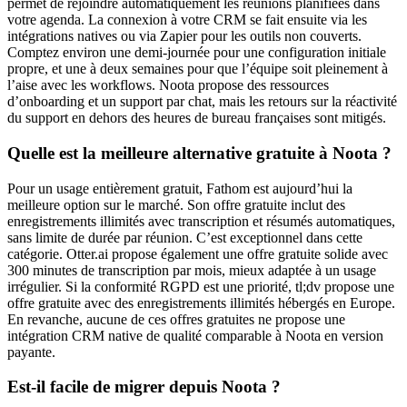
permet de rejoindre automatiquement les réunions planifiées dans
votre agenda. La connexion à votre CRM se fait ensuite via les
intégrations natives ou via Zapier pour les outils non couverts.
Comptez environ une demi-journée pour une configuration initiale
propre, et une à deux semaines pour que l’équipe soit pleinement à
l’aise avec les workflows. Noota propose des ressources
d’onboarding et un support par chat, mais les retours sur la réactivité
du support en dehors des heures de bureau françaises sont mitigés.
Quelle est la meilleure alternative gratuite à Noota ?
Pour un usage entièrement gratuit, Fathom est aujourd’hui la
meilleure option sur le marché. Son offre gratuite inclut des
enregistrements illimités avec transcription et résumés automatiques,
sans limite de durée par réunion. C’est exceptionnel dans cette
catégorie. Otter.ai propose également une offre gratuite solide avec
300 minutes de transcription par mois, mieux adaptée à un usage
irrégulier. Si la conformité RGPD est une priorité, tl;dv propose une
offre gratuite avec des enregistrements illimités hébergés en Europe.
En revanche, aucune de ces offres gratuites ne propose une
intégration CRM native de qualité comparable à Noota en version
payante.
Est-il facile de migrer depuis Noota ?