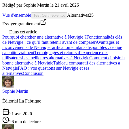
Rédigé par
Sophie Martin
le
21 avril 2026
Vue d'ensemble
Alternatives
25
Test Certifié
bientôt
Essayer gratuitement
Dans cet article
Pourquoi chercher une alternative à Netvigie ?
Fonctionnalités clés
de Netvigie : ce qu’il faut retenir avant de comparer
Avantages et
inconvénients de Netvigie
Tarification et plans disponibles : ce que
ça coûte vraiment
Témoignages et retours d’expérience des
utilisateurs
Les meilleures alternatives à Netvigie
Comment choisir la
bonne alternative à Netvigie
Tableau comparatif des alternatives à
Netvigie
FAQ : vos questions sur Netvigie et ses
alternatives
Conclusion
Sophie Martin
Éditorial La Fabrique
21 avr. 2026
26 min de lecture