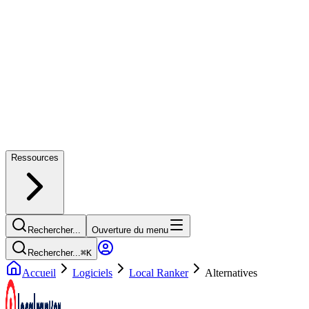
Ressources
Rechercher...
Ouverture du menu
Rechercher...
⌘
K
Accueil
Logiciels
Local Ranker
Alternatives