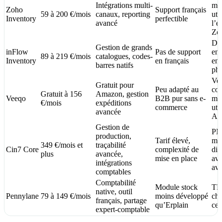
Intégrations multi-
mul
Zoho
Support français
59 à 200 €/mois
canaux, reporting
uti
Inventory
perfectible
avancé
l’é
Zo
Dis
Gestion de grands
inFlow
Pas de support
ent
89 à 219 €/mois
catalogues, codes-
Inventory
en français
ent
barres natifs
ph
Ven
Gratuit pour
Peu adapté au
co
Gratuit à 156
Amazon, gestion
Veeqo
B2B pur sans e-
mul
€/mois
expéditions
commerce
uti
avancée
Am
Gestion de
P
production,
Tarif élevé,
man
349 €/mois et
traçabilité
Cin7 Core
complexité de
dis
plus
avancée,
mise en place
ave
intégrations
av
comptables
Comptabilité
Module stock
TPE
native, outil
Pennylane
79 à 149 €/mois
moins développé
che
français, partage
qu’Erplain
cen
expert-comptable