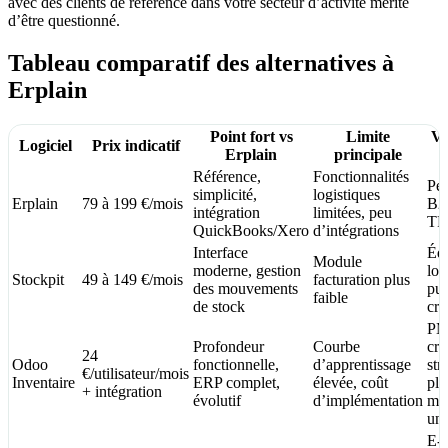
avec des clients de référence dans votre secteur d’activité mérite
d’être questionné.
Tableau comparatif des alternatives à
Erplain
Point fort vs
Limite
Ve
Logiciel
Prix indicatif
Erplain
principale
Référence,
Fonctionnalités
Pet
simplicité,
logistiques
Erplain
79 à 199 €/mois
B2B
intégration
limitées, peu
TP
QuickBooks/Xero
d’intégrations
Interface
Éq
Module
moderne, gestion
log
Stockpit
49 à 149 €/mois
facturation plus
des mouvements
pu
faible
de stock
cro
PM
Profondeur
Courbe
cro
24
Odoo
fonctionnelle,
d’apprentissage
str
€/utilisateur/mois
Inventaire
ERP complet,
élevée, coût
plu
+ intégration
évolutif
d’implémentation
mo
uni
E-