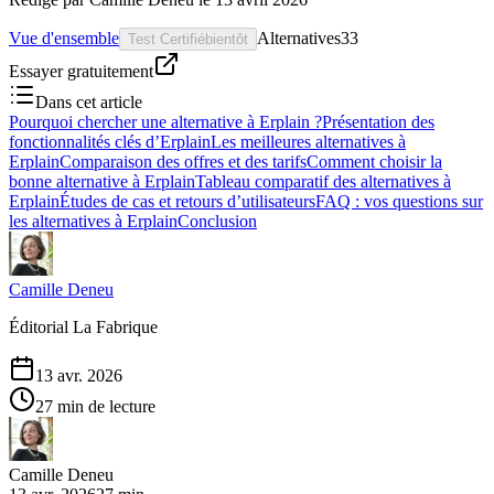
Vue d'ensemble
Alternatives
33
Test Certifié
bientôt
Essayer gratuitement
Dans cet article
Pourquoi chercher une alternative à Erplain ?
Présentation des
fonctionnalités clés d’Erplain
Les meilleures alternatives à
Erplain
Comparaison des offres et des tarifs
Comment choisir la
bonne alternative à Erplain
Tableau comparatif des alternatives à
Erplain
Études de cas et retours d’utilisateurs
FAQ : vos questions sur
les alternatives à Erplain
Conclusion
Camille Deneu
Éditorial La Fabrique
13 avr. 2026
27 min de lecture
Camille Deneu