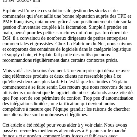
13 avr. 2026
27 min
Erplain est l’une de ces solutions de gestion des stocks et des
commandes qui s’est taillé une bonne réputation auprès des TPE et
PME françaises, notamment grâce à son positionnement clair sur la
gestion d’inventaire couplée à la facturation. Simple à prendre en
main, pensé pour les petites structures qui n’ont pas forcément de
DSI, il a convaincu de nombreux dirigeants de petites entreprises
commerciales et grossistes. Chez La Fabrique du Net, nous suivons
et comparons des centaines de logiciels dans la catégorie logistique
et supply chain, et Erplain fait partie des outils que nous
recommandons régulièrement dans certains contextes précis.
Mais voilà : les besoins évoluent. Une entreprise qui démarre avec
cinq références produits et deux clients ne ressemble plus à ce
qu’elle est deux ans plus tard. Et c’est là que les limites d’Erplain
commencent à se faire sentir. Les retours que nous recevons de nos
utilisateurs montrent que le logiciel atteint ses plafonds assez vite dès
que l’on sort de son périmètre de confort. Trop peu d’automatisation,
des intégrations limitées, une tarification qui devient moins
compétitive à mesure que l’équipe grandit : les raisons de chercher
une alternative sont nombreuses et légitimes.
Cet article a été rédigé pour vous aider à y voir clair. Nous avons
passé en revue les meilleures alternatives à Erplain sur le marché
français et européen, comparé leurs forces et faiblesses avec