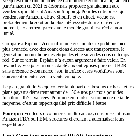
Veeqo est une solution orientée e-commerce et omnicanal, rachetée
par Amazon en 2021 et désormais proposée gratuitement aux
vendeurs qui utilisent Amazon Shipping. Pour les entreprises qui
vendent sur Amazon, eBay, Shopify et en direct, Veeqo est
probablement la solution la plus intéressante du marché en ce
moment, notamment parce que le modèle gratuit est réel et non
limité.
Comparé à Erplain, Veeqo offre une gestion des expéditions bien
plus avancée, avec des connexions directes aux transporteurs, la
génération automatique des étiquettes et le suivi des colis en temps
réel. Sur ce terrain, Erplain n’a aucun argument à faire valoir. En
revanche, Veeqo est moins adapté aux entreprises purement B2B
sans présence e-commerce : son interface et ses workflows sont
clairement orientés vers la vente en ligne.
Le plan gratuit de Veeqo couvre la plupart des besoins de base, et les
plans payants démarrent autour de 156 euros par mois pour des
fonctionnalités avancées. Pour une entreprise e-commerce de taille
moyenne, c’est un rapport qualité-prix difficile à battre.
Pour qui :
vendeurs e-commerce multi-canaux, entreprises utilisant
Amazon FBA ou FBM, structures cherchant à automatiser leurs
expéditions.
Cin7 Core (anciennement DEAR Inventory)