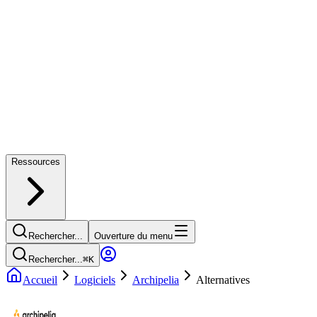
Ressources
Rechercher...
Ouverture du menu
Rechercher...
⌘
K
Accueil
Logiciels
Archipelia
Alternatives