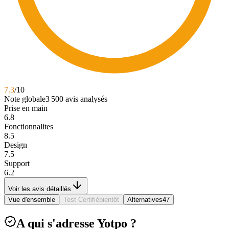
7.3
/10
Note globale
3 500
avis analysés
Prise en main
6.8
Fonctionnalites
8.5
Design
7.5
Support
6.2
Voir les avis détaillés
Vue d'ensemble
Test Certifié
bientôt
Alternatives
47
A qui s'adresse Yotpo ?