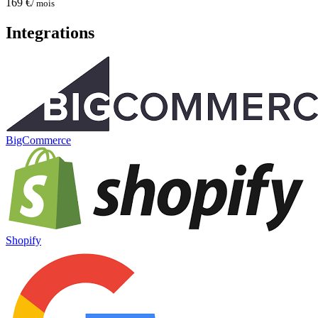
169 €
/ mois
Integrations
BigCommerce
Shopify