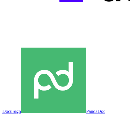
DocuSign
PandaDoc