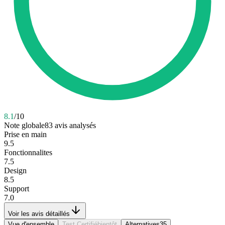
8.1
/10
Note globale
83
avis analysés
Prise en main
9.5
Fonctionnalites
7.5
Design
8.5
Support
7.0
Voir les avis détaillés
Vue d'ensemble
Test Certifié
bientôt
Alternatives
35