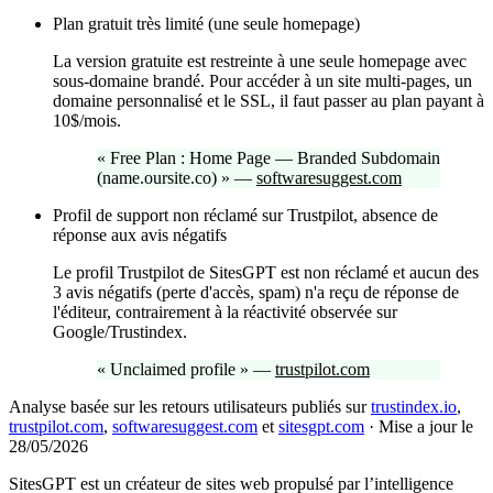
Plan gratuit très limité (une seule homepage)
La version gratuite est restreinte à une seule homepage avec
sous-domaine brandé. Pour accéder à un site multi-pages, un
domaine personnalisé et le SSL, il faut passer au plan payant à
10$/mois.
«
Free Plan : Home Page — Branded Subdomain
(name.oursite.co)
»
—
softwaresuggest.com
Profil de support non réclamé sur Trustpilot, absence de
réponse aux avis négatifs
Le profil Trustpilot de SitesGPT est non réclamé et aucun des
3 avis négatifs (perte d'accès, spam) n'a reçu de réponse de
l'éditeur, contrairement à la réactivité observée sur
Google/Trustindex.
«
Unclaimed profile
»
—
trustpilot.com
Analyse basée sur les retours utilisateurs publiés sur
trustindex.io
,
trustpilot.com
,
softwaresuggest.com
et
sitesgpt.com
·
Mise a jour le
28/05/2026
SitesGPT est un créateur de sites web propulsé par l’intelligence