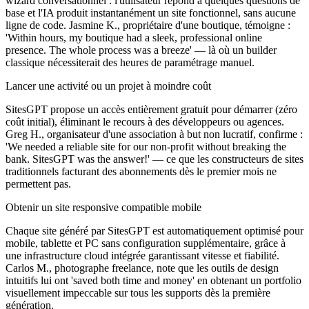
wizard conversationnel : l'utilisateur répond à quelques questions de
base et l'IA produit instantanément un site fonctionnel, sans aucune
ligne de code. Jasmine K., propriétaire d'une boutique, témoigne :
'Within hours, my boutique had a sleek, professional online
presence. The whole process was a breeze' — là où un builder
classique nécessiterait des heures de paramétrage manuel.
Lancer une activité ou un projet à moindre coût
SitesGPT propose un accès entièrement gratuit pour démarrer (zéro
coût initial), éliminant le recours à des développeurs ou agences.
Greg H., organisateur d'une association à but non lucratif, confirme :
'We needed a reliable site for our non-profit without breaking the
bank. SitesGPT was the answer!' — ce que les constructeurs de sites
traditionnels facturant des abonnements dès le premier mois ne
permettent pas.
Obtenir un site responsive compatible mobile
Chaque site généré par SitesGPT est automatiquement optimisé pour
mobile, tablette et PC sans configuration supplémentaire, grâce à
une infrastructure cloud intégrée garantissant vitesse et fiabilité.
Carlos M., photographe freelance, note que les outils de design
intuitifs lui ont 'saved both time and money' en obtenant un portfolio
visuellement impeccable sur tous les supports dès la première
génération.