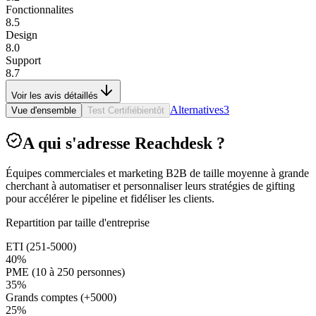
Fonctionnalites
8.5
Design
8.0
Support
8.7
Voir les avis détaillés
Alternatives
3
Vue d'ensemble
Test Certifié
bientôt
A qui s'adresse Reachdesk ?
Équipes commerciales et marketing B2B de taille moyenne à grande
cherchant à automatiser et personnaliser leurs stratégies de gifting
pour accélérer le pipeline et fidéliser les clients.
Repartition par taille d'entreprise
ETI (251-5000)
40
%
PME (10 à 250 personnes)
35
%
Grands comptes (+5000)
25
%