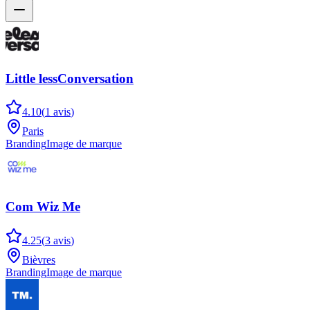
Little lessConversation
4.10
(
1
avis
)
Paris
Branding
Image de marque
Com Wiz Me
4.25
(
3
avis
)
Bièvres
Branding
Image de marque