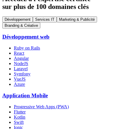
sur plus de 100 domaines clés
Développement
Services IT
Marketing & Publicité
Branding & Créative
Développement web
Ruby on Rails
React
Angular
NodeJS
Laravel
Symfony
VueJS
Azure
Application Mobile
Progressive Web Apps (PWA)
Flutter
Kotlin
Swift
Ionic