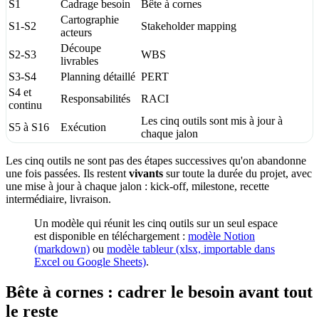
S1
Cadrage besoin
Bête à cornes
Cartographie
S1-S2
Stakeholder mapping
acteurs
Découpe
S2-S3
WBS
livrables
S3-S4
Planning détaillé
PERT
S4 et
Responsabilités
RACI
continu
Les cinq outils sont mis à jour à
S5 à S16
Exécution
chaque jalon
Les cinq outils ne sont pas des étapes successives qu'on abandonne
une fois passées. Ils restent
vivants
sur toute la durée du projet, avec
une mise à jour à chaque jalon : kick-off, milestone, recette
intermédiaire, livraison.
Un modèle qui réunit les cinq outils sur un seul espace
est disponible en téléchargement :
modèle Notion
(markdown)
ou
modèle tableur (xlsx, importable dans
Excel ou Google Sheets)
.
Bête à cornes : cadrer le besoin avant tout
le reste