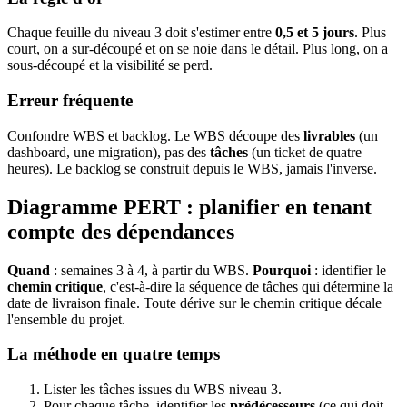
Chaque feuille du niveau 3 doit s'estimer entre
0,5 et 5 jours
. Plus
court, on a sur-découpé et on se noie dans le détail. Plus long, on a
sous-découpé et la visibilité se perd.
Erreur fréquente
Confondre WBS et backlog. Le WBS découpe des
livrables
(un
dashboard, une migration), pas des
tâches
(un ticket de quatre
heures). Le backlog se construit depuis le WBS, jamais l'inverse.
Diagramme PERT : planifier en tenant
compte des dépendances
Quand
: semaines 3 à 4, à partir du WBS.
Pourquoi
: identifier le
chemin critique
, c'est-à-dire la séquence de tâches qui détermine la
date de livraison finale. Toute dérive sur le chemin critique décale
l'ensemble du projet.
La méthode en quatre temps
Lister les tâches issues du WBS niveau 3.
Pour chaque tâche, identifier les
prédécesseurs
(ce qui doit