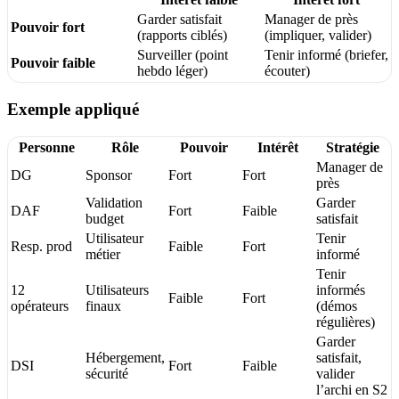
Garder satisfait
Manager de près
Pouvoir fort
(rapports ciblés)
(impliquer, valider)
Surveiller (point
Tenir informé (briefer,
Pouvoir faible
hebdo léger)
écouter)
Exemple appliqué
Personne
Rôle
Pouvoir
Intérêt
Stratégie
Manager de
DG
Sponsor
Fort
Fort
près
Validation
Garder
DAF
Fort
Faible
budget
satisfait
Utilisateur
Tenir
Resp. prod
Faible
Fort
métier
informé
Tenir
12
Utilisateurs
informés
Faible
Fort
opérateurs
finaux
(démos
régulières)
Garder
Hébergement,
satisfait,
DSI
Fort
Faible
sécurité
valider
l’archi en S2