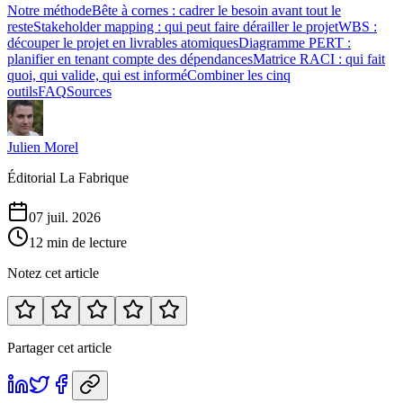
Notre méthode
Bête à cornes : cadrer le besoin avant tout le
reste
Stakeholder mapping : qui peut faire dérailler le projet
WBS :
découper le projet en livrables atomiques
Diagramme PERT :
planifier en tenant compte des dépendances
Matrice RACI : qui fait
quoi, qui valide, qui est informé
Combiner les cinq
outils
FAQ
Sources
Julien Morel
Éditorial La Fabrique
07 juil. 2026
12 min de lecture
Notez cet article
Partager cet article