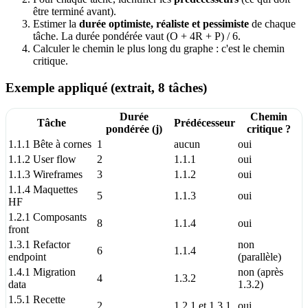
être terminé avant).
Estimer la
durée optimiste, réaliste et pessimiste
de chaque
tâche. La durée pondérée vaut (O + 4R + P) / 6.
Calculer le chemin le plus long du graphe : c'est le chemin
critique.
Exemple appliqué (extrait, 8 tâches)
Durée
Chemin
Tâche
Prédécesseur
pondérée (j)
critique ?
1.1.1 Bête à cornes
1
aucun
oui
1.1.2 User flow
2
1.1.1
oui
1.1.3 Wireframes
3
1.1.2
oui
1.1.4 Maquettes
5
1.1.3
oui
HF
1.2.1 Composants
8
1.1.4
oui
front
1.3.1 Refactor
non
6
1.1.4
endpoint
(parallèle)
1.4.1 Migration
non (après
4
1.3.2
data
1.3.2)
1.5.1 Recette
2
1.2.1 et 1.3.1
oui