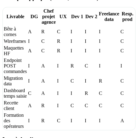
Chef
Freelance
Resp.
Livrable
DG
projet
UX
Dev 1
Dev 2
data
prod
agence
Bête à
A
R
C
I
I
I
C
cornes
Wireframes
I
C
R
I
I
I
C
Maquettes
A
C
R
I
I
I
C
HF
Endpoint
POST
I
A
I
R
C
I
I
commandes
Migration
I
A
I
C
I
R
C
data
Dashboard
C
A
I
I
R
C
C
temps saisie
Recette
A
R
I
C
C
C
C
client
Formation
des
I
R
C
I
I
I
A
opérateurs