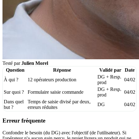
Testé par
Julien Morel
Question
Réponse
Validé par
Date
DG + Resp.
À qui ?
12 opérateurs production
04/02
prod
DG + Resp.
Sur quoi ?
Formulaire saisie commande
04/02
prod
Dans quel
Temps de saisie divisé par deux,
DG
04/02
but ?
erreurs réduites
Erreur fréquente
Confondre le besoin (du DG) avec l'objectif (de l'utilisateur). Si
l'opérateur n'a aucun gain perçu, le projet livrera un produit qui ne