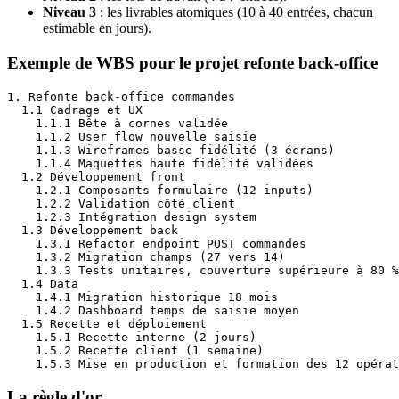
Niveau 3
: les livrables atomiques (10 à 40 entrées, chacun
estimable en jours).
Exemple de WBS pour le projet refonte back-office
1. Refonte back-office commandes

  1.1 Cadrage et UX

    1.1.1 Bête à cornes validée

    1.1.2 User flow nouvelle saisie

    1.1.3 Wireframes basse fidélité (3 écrans)

    1.1.4 Maquettes haute fidélité validées

  1.2 Développement front

    1.2.1 Composants formulaire (12 inputs)

    1.2.2 Validation côté client

    1.2.3 Intégration design system

  1.3 Développement back

    1.3.1 Refactor endpoint POST commandes

    1.3.2 Migration champs (27 vers 14)

    1.3.3 Tests unitaires, couverture supérieure à 80 %

  1.4 Data

    1.4.1 Migration historique 18 mois

    1.4.2 Dashboard temps de saisie moyen

  1.5 Recette et déploiement

    1.5.1 Recette interne (2 jours)

    1.5.2 Recette client (1 semaine)

    1.5.3 Mise en production et formation des 12 opérat
La règle d'or