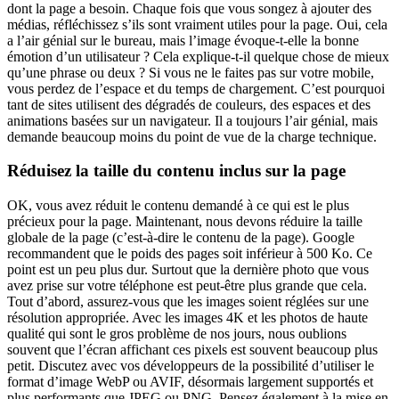
dont la page a besoin. Chaque fois que vous songez à ajouter des
médias, réfléchissez s’ils sont vraiment utiles pour la page. Oui, cela
a l’air génial sur le bureau, mais l’image évoque-t-elle la bonne
émotion d’un utilisateur ? Cela explique-t-il quelque chose de mieux
qu’une phrase ou deux ? Si vous ne le faites pas sur votre mobile,
vous perdez de l’espace et du temps de chargement. C’est pourquoi
tant de sites utilisent des dégradés de couleurs, des espaces et des
animations basées sur un navigateur. Il a toujours l’air génial, mais
demande beaucoup moins du point de vue de la charge technique.
Réduisez la taille du contenu inclus sur la page
OK, vous avez réduit le contenu demandé à ce qui est le plus
précieux pour la page. Maintenant, nous devons réduire la taille
globale de la page (c’est-à-dire le contenu de la page). Google
recommandent que le poids des pages soit inférieur à 500 Ko. Ce
point est un peu plus dur. Surtout que la dernière photo que vous
avez prise sur votre téléphone est peut-être plus grande que cela.
Tout d’abord, assurez-vous que les images soient réglées sur une
résolution appropriée. Avec les images 4K et les photos de haute
qualité qui sont le gros problème de nos jours, nous oublions
souvent que l’écran affichant ces pixels est souvent beaucoup plus
petit. Discutez avec vos développeurs de la possibilité d’utiliser le
format d’image WebP ou AVIF, désormais largement supportés et
plus performants que JPEG ou PNG. Pensez également à la mise en