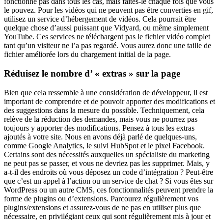
fonctionne pas dans tous les cas, mais faites-le chaque fois que vous
le pouvez. Pour les vidéos qui ne peuvent pas être converties en gif,
utilisez un service d’hébergement de vidéos. Cela pourrait être
quelque chose d’aussi puissant que Vidyard, ou même simplement
YouTube. Ces services ne téléchargent pas le fichier vidéo complet
tant qu’un visiteur ne l’a pas regardé. Vous aurez donc une taille de
fichier améliorée lors du chargement initial de la page.
Réduisez le nombre d’ « extras » sur la page
Bien que cela ressemble à une considération de développeur, il est
important de comprendre et de pouvoir apporter des modifications et
des suggestions dans la mesure du possible. Techniquement, cela
relève de la réduction des demandes, mais vous ne pourrez pas
toujours y apporter des modifications. Pensez à tous les extras
ajoutés à votre site. Nous en avons déjà parlé de quelques-uns,
comme Google Analytics, le suivi HubSpot et le pixel Facebook.
Certains sont des nécessités auxquelles un spécialiste du marketing
ne peut pas se passer, et vous ne devriez pas les supprimer. Mais, y
a-t-il des endroits où vous déposez un code d’intégration ? Peut-être
que c’est un appel à l’action ou un service de chat ? Si vous êtes sur
WordPress ou un autre CMS, ces fonctionnalités peuvent prendre la
forme de plugins ou d’extensions. Parcourez régulièrement vos
plugins/extensions et assurez-vous de ne pas en utiliser plus que
nécessaire, en privilégiant ceux qui sont régulièrement mis à jour et