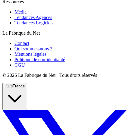
Ressources
Média
Tendances Agences
Tendances Logiciels
La Fabrique du Net
Contact
Qui sommes-nous ?
Mentions légales
Politique de confidentialité
CGU
©
2026 La Fabrique du Net - Tous droits réservés
🇫🇷
France