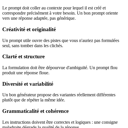
Le prompt doit coller au contexte pour lequel il est créé et
correspondre précisément à votre besoin. Un bon prompt oriente
vers une réponse adaptée, pas générique.
Créativité et originalité
Un prompt utile ouvre des pistes que vous n'auriez pas formulées
seul, sans tomber dans les clichés.
Clarté et structure
La formulation doit être dépourvue d'ambiguïté. Un prompt flou
produit une réponse floue.
Diversité et variabilité
Un bon générateur propose des variantes réellement différentes
plutôt que de répéter la même idée.
Grammaticalité et cohérence
Les instructions doivent être correctes et logiques : une consigne
maladroite dégrade la qualité de la réponse.