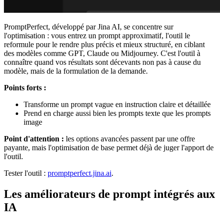
PromptPerfect, développé par Jina AI, se concentre sur
l'optimisation : vous entrez un prompt approximatif, l'outil le
reformule pour le rendre plus précis et mieux structuré, en ciblant
des modèles comme GPT, Claude ou Midjourney. C'est l'outil à
connaître quand vos résultats sont décevants non pas à cause du
modèle, mais de la formulation de la demande.
Points forts :
Transforme un prompt vague en instruction claire et détaillée
Prend en charge aussi bien les prompts texte que les prompts
image
Point d'attention :
les options avancées passent par une offre
payante, mais l'optimisation de base permet déjà de juger l'apport de
l'outil.
Tester l'outil :
promptperfect.jina.ai
.
Les améliorateurs de prompt intégrés aux
IA