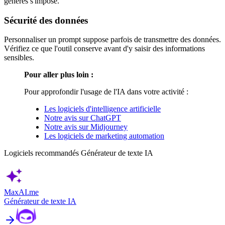
générés s'impose.
Sécurité des données
Personnaliser un prompt suppose parfois de transmettre des données.
Vérifiez ce que l'outil conserve avant d'y saisir des informations
sensibles.
Pour aller plus loin :
Pour approfondir l'usage de l'IA dans votre activité :
Les logiciels d'intelligence artificielle
Notre avis sur ChatGPT
Notre avis sur Midjourney
Les logiciels de marketing automation
Logiciels recommandés
Générateur de texte IA
MaxAI.me
Générateur de texte IA