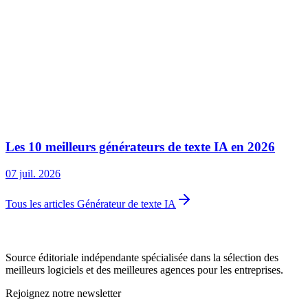
Les 10 meilleurs générateurs de texte IA en 2026
07 juil. 2026
Tous les articles Générateur de texte IA
Source éditoriale indépendante spécialisée dans la sélection des
meilleurs logiciels et des meilleures agences pour les entreprises.
Rejoignez notre newsletter