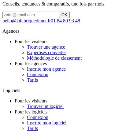
Conseils, tendances & comparatifs, une fois par mois.
OK
hello@lafabriquedunet.fr
01 84 80 93 48
Agences
Pour les visiteurs
Trouver une agence
Expertises couvertes
Méthodologie de classement
Pour les agences
Inscrire mon agence
Connexion
Tarifs
Logiciels
Pour les visiteurs
Trouver un logiciel
Pour les logiciels
Connexion
Inscrire mon logiciel
Tarifs