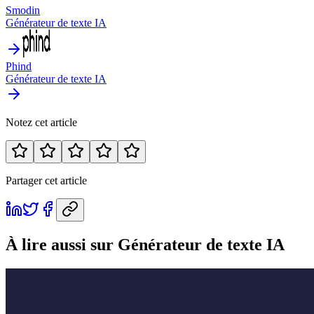
Smodin
Générateur de texte IA
Phind
Générateur de texte IA
Notez cet article
Partager cet article
À lire aussi
sur Générateur de texte IA