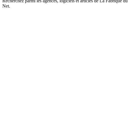
Recherchez parmi les agences, logiciels et articles de La Fabrique du
Net.