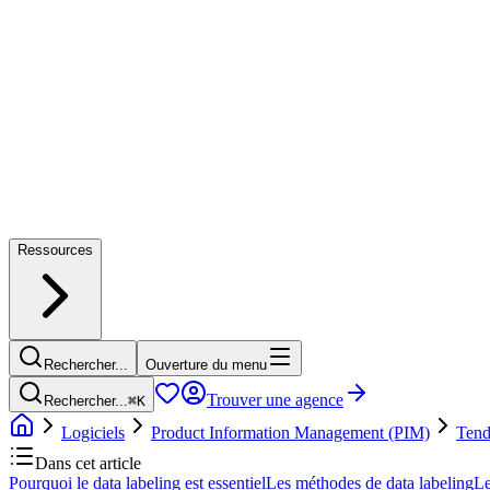
Ressources
Rechercher...
Ouverture du menu
Trouver une agence
Rechercher...
⌘
K
Logiciels
Product Information Management (PIM)
Tend
Dans cet article
Pourquoi le data labeling est essentiel
Les méthodes de data labeling
Le