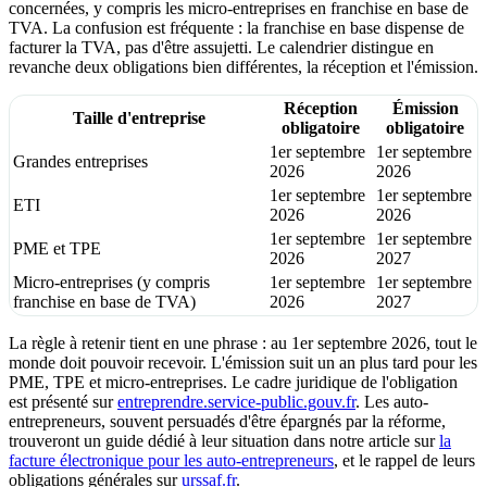
concernées, y compris les micro-entreprises en franchise en base de
TVA. La confusion est fréquente : la franchise en base dispense de
facturer la TVA, pas d'être assujetti. Le calendrier distingue en
revanche deux obligations bien différentes, la réception et l'émission.
Réception
Émission
Taille d'entreprise
obligatoire
obligatoire
1er septembre
1er septembre
Grandes entreprises
2026
2026
1er septembre
1er septembre
ETI
2026
2026
1er septembre
1er septembre
PME et TPE
2026
2027
Micro-entreprises (y compris
1er septembre
1er septembre
franchise en base de TVA)
2026
2027
La règle à retenir tient en une phrase : au 1er septembre 2026, tout le
monde doit pouvoir recevoir. L'émission suit un an plus tard pour les
PME, TPE et micro-entreprises. Le cadre juridique de l'obligation
est présenté sur
entreprendre.service-public.gouv.fr
. Les auto-
entrepreneurs, souvent persuadés d'être épargnés par la réforme,
trouveront un guide dédié à leur situation dans notre article sur
la
facture électronique pour les auto-entrepreneurs
, et le rappel de leurs
obligations générales sur
urssaf.fr
.