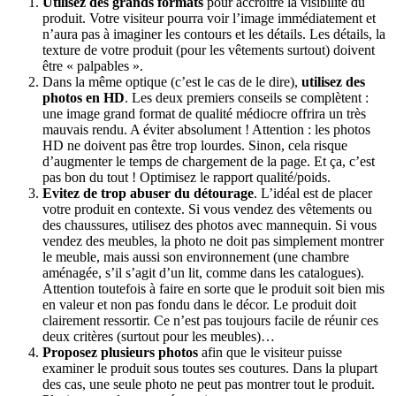
Utilisez des grands formats
pour accroître la visibilité du
produit. Votre visiteur pourra voir l’image immédiatement et
n’aura pas à imaginer les contours et les détails. Les détails, la
texture de votre produit (pour les vêtements surtout) doivent
être « palpables ».
Dans la même optique (c’est le cas de le dire),
utilisez des
photos en HD
. Les deux premiers conseils se complètent :
une image grand format de qualité médiocre offrira un très
mauvais rendu. A éviter absolument ! Attention : les photos
HD ne doivent pas être trop lourdes. Sinon, cela risque
d’augmenter le temps de chargement de la page. Et ça, c’est
pas bon du tout ! Optimisez le rapport qualité/poids.
Evitez de trop abuser du détourage
. L’idéal est de placer
votre produit en contexte. Si vous vendez des vêtements ou
des chaussures, utilisez des photos avec mannequin. Si vous
vendez des meubles, la photo ne doit pas simplement montrer
le meuble, mais aussi son environnement (une chambre
aménagée, s’il s’agit d’un lit, comme dans les catalogues).
Attention toutefois à faire en sorte que le produit soit bien mis
en valeur et non pas fondu dans le décor. Le produit doit
clairement ressortir. Ce n’est pas toujours facile de réunir ces
deux critères (surtout pour les meubles)…
Proposez plusieurs photos
afin que le visiteur puisse
examiner le produit sous toutes ses coutures. Dans la plupart
des cas, une seule photo ne peut pas montrer tout le produit.