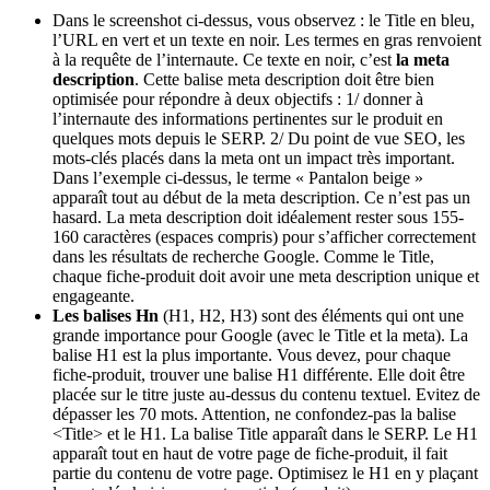
Dans le screenshot ci-dessus, vous observez : le Title en bleu,
l’URL en vert et un texte en noir. Les termes en gras renvoient
à la requête de l’internaute. Ce texte en noir, c’est
la meta
description
. Cette balise meta description doit être bien
optimisée pour répondre à deux objectifs : 1/ donner à
l’internaute des informations pertinentes sur le produit en
quelques mots depuis le SERP. 2/ Du point de vue SEO, les
mots-clés placés dans la meta ont un impact très important.
Dans l’exemple ci-dessus, le terme « Pantalon beige »
apparaît tout au début de la meta description. Ce n’est pas un
hasard. La meta description doit idéalement rester sous 155-
160 caractères (espaces compris) pour s’afficher correctement
dans les résultats de recherche Google. Comme le Title,
chaque fiche-produit doit avoir une meta description unique et
engageante.
Les
balises Hn
(H1, H2, H3) sont des éléments qui ont une
grande importance pour Google (avec le Title et la meta). La
balise H1 est la plus importante. Vous devez, pour chaque
fiche-produit, trouver une balise H1 différente. Elle doit être
placée sur le titre juste au-dessus du contenu textuel. Evitez de
dépasser les 70 mots. Attention, ne confondez-pas la balise
<Title> et le H1. La balise Title apparaît dans le SERP. Le H1
apparaît tout en haut de votre page de fiche-produit, il fait
partie du contenu de votre page. Optimisez le H1 en y plaçant