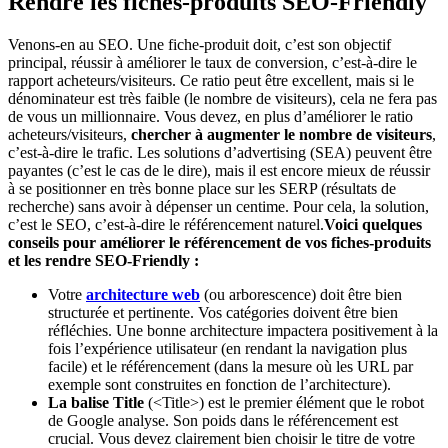
Rendre les fiches-produits SEO-Friendly
Venons-en au SEO. Une fiche-produit doit, c’est son objectif
principal, réussir à améliorer le taux de conversion, c’est-à-dire le
rapport acheteurs/visiteurs. Ce ratio peut être excellent, mais si le
dénominateur est très faible (le nombre de visiteurs), cela ne fera pas
de vous un millionnaire. Vous devez, en plus d’améliorer le ratio
acheteurs/visiteurs,
chercher à augmenter le nombre de visiteurs
,
c’est-à-dire le trafic. Les solutions d’advertising (SEA) peuvent être
payantes (c’est le cas de le dire), mais il est encore mieux de réussir
à se positionner en très bonne place sur les SERP (résultats de
recherche) sans avoir à dépenser un centime. Pour cela, la solution,
c’est le SEO, c’est-à-dire le référencement naturel.
Voici quelques
conseils pour améliorer le référencement de vos fiches-produits
et les rendre SEO-Friendly :
Votre
architecture web
(ou arborescence) doit être bien
structurée et pertinente. Vos catégories doivent être bien
réfléchies. Une bonne architecture impactera positivement à la
fois l’expérience utilisateur (en rendant la navigation plus
facile) et le référencement (dans la mesure où les URL par
exemple sont construites en fonction de l’architecture).
La
balise Title
(<Title>) est le premier élément que le robot
de Google analyse. Son poids dans le référencement est
crucial. Vous devez clairement bien choisir le titre de votre