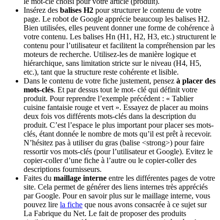
le mot-clé choisi pour votre article (produit).
Insérez des
balises H2
pour structurer le contenu de votre
page. Le robot de Google apprécie beaucoup les balises H2.
Bien utilisées, elles peuvent donner une forme de cohérence à
votre contenu. Les balises Hn (H1, H2, H3, etc.) structurent le
contenu pour l’utilisateur et facilitent la compréhension par les
moteurs de recherche. Utilisez-les de manière logique et
hiérarchique, sans limitation stricte sur le niveau (H4, H5,
etc.), tant que la structure reste cohérente et lisible.
Dans le contenu de votre fiche justement, pensez
à placer des
mots-clés
. Et par dessus tout le mot- clé qui définit votre
produit. Pour reprendre l’exemple précédent : « Tablier
cuisine fantaisie rouge et vert ». Essayez de placer au moins
deux fois vos différents mots-clés dans la description du
produit. C’est l’espace le plus important pour placer ses mots-
clés, étant donnée le nombre de mots qu’il est prêt à recevoir.
N’hésitez pas à utiliser du gras (balise <strong>) pour faire
ressortir vos mots-clés (pour l’utilisateur et Google). Evitez le
copier-coller d’une fiche à l’autre ou le copier-coller des
descriptions fournisseurs.
Faites du
maillage interne
entre les différentes pages de votre
site. Cela permet de générer des liens internes très appréciés
par Google. Pour en savoir plus sur le maillage interne, vous
pouvez lire
la fiche
que nous avons consacrée à ce sujet sur
La Fabrique du Net. Le fait de proposer des produits