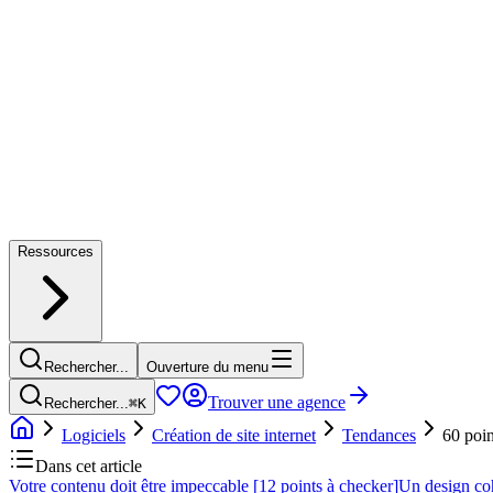
Ressources
Rechercher...
Ouverture du menu
Trouver une agence
Rechercher...
⌘
K
Logiciels
Création de site internet
Tendances
60 poin
Dans cet article
Votre contenu doit être impeccable [12 points à checker]
Un design cohé