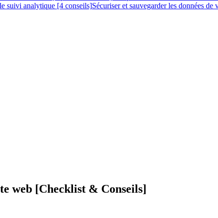
le suivi analytique [4 conseils]
Sécuriser et sauvegarder les données de vo
site web [Checklist & Conseils]