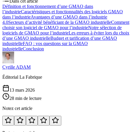
Dans cet article
Définition et fonctionnement d’une GMAO dans
l’industrie
Caractéristiques et fonctionnalités des logiciels GMAO
dans l’industrie
Avantages d’une GMAO dans l’industrie
4.0
Secteurs d’activité bénéficiant de la GMAO industrielle
Comment
choisir son logiciel de GMAO pour l’industrie
Notre sélection de
logiciels de GMAO pour l’industrie
Les erreurs à éviter lors du choix
d’une GMAO industrielle
Budget et tarification d’une GMAO
industrielle
FAQ : vos questions sur la GMAO
industrielle
Conclusion
Cyrille ADAM
Éditorial La Fabrique
13 mars 2026
28
min de lecture
Notez cet article