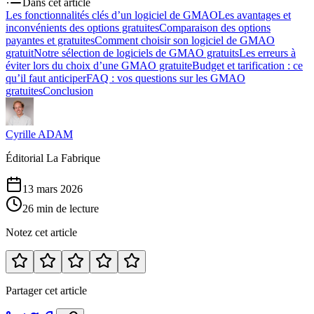
Dans cet article
Les fonctionnalités clés d’un logiciel de GMAO
Les avantages et
inconvénients des options gratuites
Comparaison des options
payantes et gratuites
Comment choisir son logiciel de GMAO
gratuit
Notre sélection de logiciels de GMAO gratuits
Les erreurs à
éviter lors du choix d’une GMAO gratuite
Budget et tarification : ce
qu’il faut anticiper
FAQ : vos questions sur les GMAO
gratuites
Conclusion
Cyrille ADAM
Éditorial La Fabrique
13 mars 2026
26
min de lecture
Notez cet article
Partager cet article