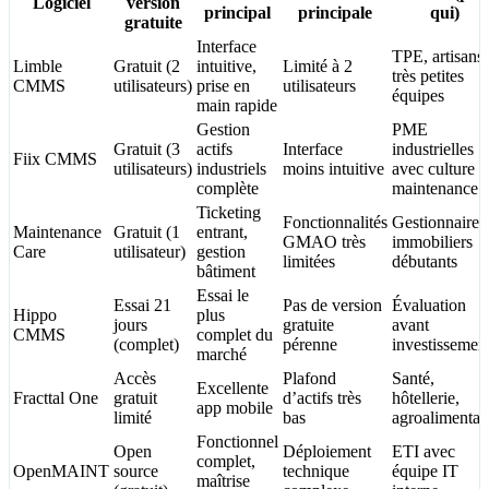
Logiciel
version
principal
principale
qui)
gratuite
Interface
TPE, artisans,
Limble
Gratuit (2
intuitive,
Limité à 2
très petites
CMMS
utilisateurs)
prise en
utilisateurs
équipes
main rapide
Gestion
PME
Gratuit (3
actifs
Interface
industrielles
Fiix CMMS
utilisateurs)
industriels
moins intuitive
avec culture
complète
maintenance
Ticketing
Fonctionnalités
Gestionnaires
Maintenance
Gratuit (1
entrant,
GMAO très
immobiliers
Care
utilisateur)
gestion
limitées
débutants
bâtiment
Essai le
Essai 21
Pas de version
Évaluation
Hippo
plus
jours
gratuite
avant
CMMS
complet du
(complet)
pérenne
investissemen
marché
Accès
Plafond
Santé,
Excellente
Fracttal One
gratuit
d’actifs très
hôtellerie,
app mobile
limité
bas
agroalimentai
Fonctionnel
Open
Déploiement
ETI avec
complet,
OpenMAINT
source
technique
équipe IT
maîtrise