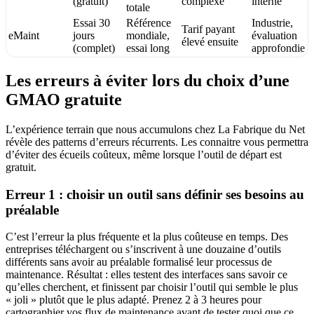
(gratuit)
complexe
interne
totale
Essai 30
Référence
Industrie,
Tarif payant
eMaint
jours
mondiale,
évaluation
élevé ensuite
(complet)
essai long
approfondie
Les erreurs à éviter lors du choix d’une
GMAO gratuite
L’expérience terrain que nous accumulons chez La Fabrique du Net
révèle des patterns d’erreurs récurrents. Les connaitre vous permettra
d’éviter des écueils coûteux, même lorsque l’outil de départ est
gratuit.
Erreur 1 : choisir un outil sans définir ses besoins au
préalable
C’est l’erreur la plus fréquente et la plus coûteuse en temps. Des
entreprises téléchargent ou s’inscrivent à une douzaine d’outils
différents sans avoir au préalable formalisé leur processus de
maintenance. Résultat : elles testent des interfaces sans savoir ce
qu’elles cherchent, et finissent par choisir l’outil qui semble le plus
« joli » plutôt que le plus adapté. Prenez 2 à 3 heures pour
cartographier vos flux de maintenance avant de tester quoi que ce