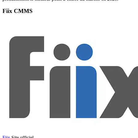
Fiix CMMS
Fiix
Site officiel