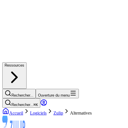
Ressources
Rechercher...
Ouverture du menu
Rechercher...
⌘
K
Accueil
Logiciels
Zulip
Alternatives