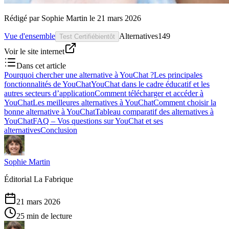
Rédigé par
Sophie Martin
le
21 mars 2026
Vue d'ensemble
Alternatives
149
Test Certifié
bientôt
Voir le site internet
Dans cet article
Pourquoi chercher une alternative à YouChat ?
Les principales
fonctionnalités de YouChat
YouChat dans le cadre éducatif et les
autres secteurs d’application
Comment télécharger et accéder à
YouChat
Les meilleures alternatives à YouChat
Comment choisir la
bonne alternative à YouChat
Tableau comparatif des alternatives à
YouChat
FAQ – Vos questions sur YouChat et ses
alternatives
Conclusion
Sophie Martin
Éditorial La Fabrique
21 mars 2026
25 min de lecture