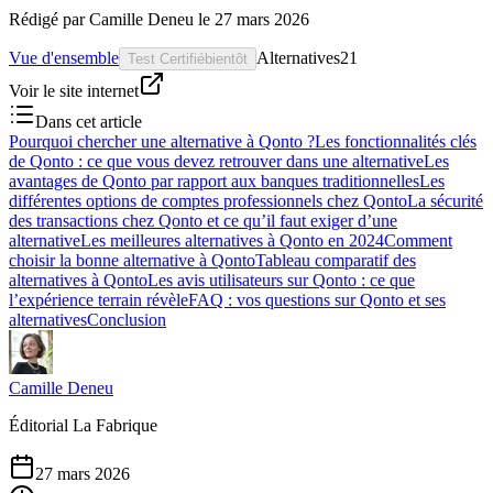
Rédigé par
Camille Deneu
le
27 mars 2026
Vue d'ensemble
Alternatives
21
Test Certifié
bientôt
Voir le site internet
Dans cet article
Pourquoi chercher une alternative à Qonto ?
Les fonctionnalités clés
de Qonto : ce que vous devez retrouver dans une alternative
Les
avantages de Qonto par rapport aux banques traditionnelles
Les
différentes options de comptes professionnels chez Qonto
La sécurité
des transactions chez Qonto et ce qu’il faut exiger d’une
alternative
Les meilleures alternatives à Qonto en 2024
Comment
choisir la bonne alternative à Qonto
Tableau comparatif des
alternatives à Qonto
Les avis utilisateurs sur Qonto : ce que
l’expérience terrain révèle
FAQ : vos questions sur Qonto et ses
alternatives
Conclusion
Camille Deneu
Éditorial La Fabrique
27 mars 2026