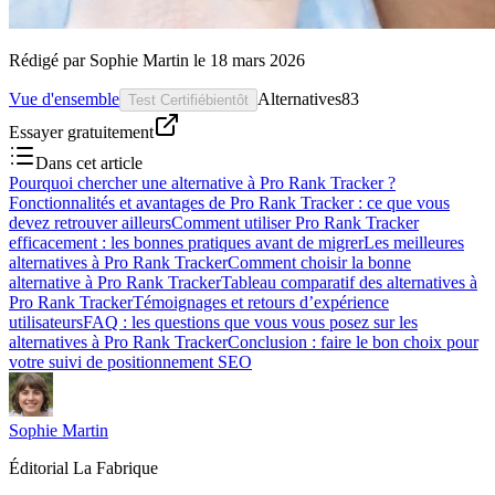
Rédigé par
Sophie Martin
le
18 mars 2026
Vue d'ensemble
Alternatives
83
Test Certifié
bientôt
Essayer gratuitement
Dans cet article
Pourquoi chercher une alternative à Pro Rank Tracker ?
Fonctionnalités et avantages de Pro Rank Tracker : ce que vous
devez retrouver ailleurs
Comment utiliser Pro Rank Tracker
efficacement : les bonnes pratiques avant de migrer
Les meilleures
alternatives à Pro Rank Tracker
Comment choisir la bonne
alternative à Pro Rank Tracker
Tableau comparatif des alternatives à
Pro Rank Tracker
Témoignages et retours d’expérience
utilisateurs
FAQ : les questions que vous vous posez sur les
alternatives à Pro Rank Tracker
Conclusion : faire le bon choix pour
votre suivi de positionnement SEO
Sophie Martin
Éditorial La Fabrique