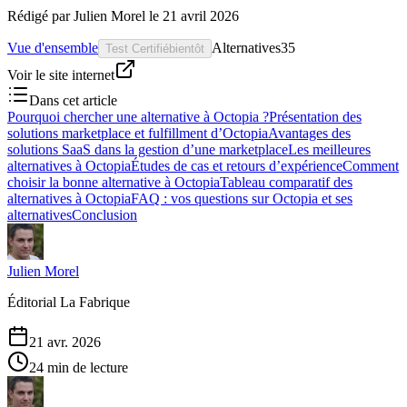
Rédigé par
Julien Morel
le
21 avril 2026
Vue d'ensemble
Alternatives
35
Test Certifié
bientôt
Voir le site internet
Dans cet article
Pourquoi chercher une alternative à Octopia ?
Présentation des
solutions marketplace et fulfillment d’Octopia
Avantages des
solutions SaaS dans la gestion d’une marketplace
Les meilleures
alternatives à Octopia
Études de cas et retours d’expérience
Comment
choisir la bonne alternative à Octopia
Tableau comparatif des
alternatives à Octopia
FAQ : vos questions sur Octopia et ses
alternatives
Conclusion
Julien Morel
Éditorial La Fabrique
21 avr. 2026
24 min de lecture