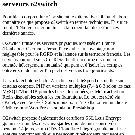
serveurs o2switch
Pour bien comprendre où se situent les alternatives, il faut d’abord
connaître ce que propose o2switch en termes techniques. Et sur ce
point, l’hébergeur clermontois a clairement fait des efforts ces
dernières années.
O2switch utilise des serveurs physiques localisés en France
(Roubaix et Clermont-Ferrand), ce qui est un avantage non
négligeable pour le RGPD et la latence sur le territoire français. Les
serveurs tournent sous CentOS/CloudLinux, une distribution
orientée hébergement mutualisé qui permet d’isoler les comptes
entre eux et de limiter l’impact des voisins trop gourmands.
La stack technique inclut Apache avec LiteSpeed disponible sur
certains comptes, PHP en versions multiples (7.4 à 8.3 selon les cas),
MySQL/MariaDB pour les bases de données, et Memcached ou
Redis disponibles selon les configurations. Le tout est géré via
cPanel, avec l’accès à Softaculous pour l’installation en un clic de
CMS comme WordPress, Joomla ou PrestaShop.
O2switch propose également des certificats SSL Let’s Encrypt
gratuits et illimités, des sauvegardes quotidiennes conservées
pendant 14 jours, et un CDN Cloudflare intégré gratuitement. Ce
sont des fonctionnalités que beaucoup d’hébergeurs facturent en