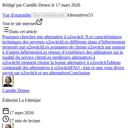
Rédigé par
Camille Deneu
le
17 mars 2026
Vue d'ensemble
Alternatives
53
Test Certifié
bientôt
Voir le site internet
Dans cet article
Pourquoi chercher une alternative à o2switch ?
Les caractéristiques
techniques des serveurs o2switch
Les différents plans d’hébergement
proposés par o2switch
Les avantages de choisir o2switch par rapport
à d’autres hébergeurs
Les retours d’expérience des utilisateurs sur la
qualité du service client
Les meilleures alternatives à
o2switch
Comment choisir la bonne alternative à o2switch
Tableau
comparatif des alternatives à o2switch
FAQ : tout ce que vous devez
savoir sur o2switch et ses alternatives
Conclusion
Camille Deneu
Éditorial La Fabrique
17 mars 2026
27 min de lecture