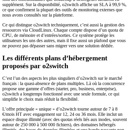
supplément. Sur la disponibilité, o2switch affiche un SLA à 99,9 %,
ce que confirment la plupart des outils de monitoring externes que
nous avons consultés sur la plateforme.
Ce qui distingue o2switch techniquement, c’est aussi la gestion des
ressources via CloudLinux. Chaque compte dispose d’un quota de
CPU, de mémoire et d’entrées/sorties. Ce système protège les
utilisateurs les uns des autres, mais il fixe aussi un plafond que vous
ne pouvez pas dépasser sans migrer vers une solution dédiée.
Les différents plans d’hébergement
proposés par o2switch
C’est l’un des aspects les plus singuliers d’o2switch sur le marché
français : la quasi-absence de plans multiples. Là où la concurrence
propose une gamme d’offres (starter, pro, business, enterprise),
o2switch a longtemps fonctionné avec une seule formule, ce qui
simplifie le choix mais réduit la flexibilité.
L’offre principale « unique » d’o2switch tourne autour de 7 à 8
€/mois HT avec engagement sur 12, 24 ou 36 mois. Elle inclut un
espace disque illimité (avec des quotas réels liés aux inodes, souvent
autour de 250 000 à 500 000 fichiers), des domaines hébergés
illimités, des bases de données illimitées et une bande passante non