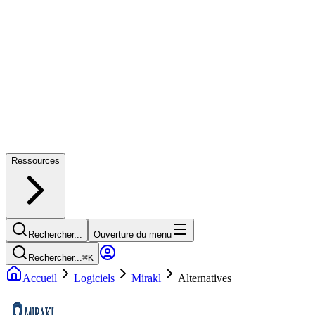
Ressources
Rechercher...
Ouverture du menu
Rechercher...
⌘
K
Accueil
Logiciels
Mirakl
Alternatives