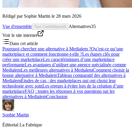
Rédigé par
Sophie Martin
le
28 mars 2026
Vue d'ensemble
Alternatives
35
Test Certifié
bientôt
Voir le site internet
Dans cet article
Pourquoi chercher une alternative à Medialem ?
Qu’est-ce qu’une
marketplace et comment fonctionne-t-elle ?
Les étapes clés pour
créer une marketplace
Les caractéristiques d’une marketplace
performante
Les avantages d’utiliser une agence spécialisée comme
Medialem
Les meilleures alternatives à Medialem
Comment choisir la
bonne alternative à Medialem
Tableau comparatif des alternatives à
Medialem
Études de cas : des marketplaces qui ont choisi leur
technologie avec soin
Les erreurs à éviter lors de la création d’une
marketplace
FAQ : toutes les réponses à vos questions sur les
alternatives à Medialem
Conclusion
Sophie Martin
Éditorial La Fabrique