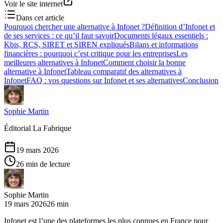
Voir le site internet
Dans cet article
Pourquoi chercher une alternative à Infonet ?
Définition d’Infonet et
de ses services : ce qu’il faut savoir
Documents légaux essentiels :
Kbis, RCS, SIRET et SIREN expliqués
Bilans et informations
financières : pourquoi c’est critique pour les entreprises
Les
meilleures alternatives à Infonet
Comment choisir la bonne
alternative à Infonet
Tableau comparatif des alternatives à
Infonet
FAQ : vos questions sur Infonet et ses alternatives
Conclusion
Sophie Martin
Éditorial La Fabrique
19 mars 2026
26 min de lecture
Sophie Martin
19 mars 2026
26 min
Infonet est l’une des plateformes les plus connues en France pour