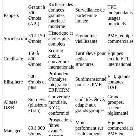
Richesse des
Gratuit à
TPE,
données
Surveillance de
300
indépendants,
Pappers
gratuites,
portefeuille
€/mois
usages
interface
limitée
(API)
ponctuels
moderne
Historique et
30 à 150
Ergonomie
PME, équipes
Societe.com
alertes plus
€/mois
vieillissante
commerciales
complets
Scoring
150 à
Tarif élevé pour
Équipes
crédit,
Creditsafe
800
petites
crédit, ETI,
couverture
€/mois
structures
international
internationale
Profondeur
500
ETI, grands
d’analyse,
Surdimensionné
Ellisphere
€/mois et
comptes,
intégrations
pour les PME
plus
DAF
ERP/CRM
Couverture
Grands
Sur devis
Coût très élevé,
Altares
mondiale,
groupes,
(plusieurs
adapté aux
D&B
KYC,
secteur
k€/an)
grands groupes
conformité
réglementé
Prospection,
Moins
Équipes
filtres
80 à 300
performant sur
commerciales,
Manageo
avancés,
€/mois
les documents
PME en