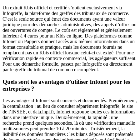
Un extrait Kbis officiel et certifié s’obtient exclusivement via
Infogreffe, la plateforme des greffes des tribunaux de commerce.
C’est la seule source qui émet des documents ayant une valeur
juridique pour des démarches administratives, des appels d’offres ou
des ouvertures de compte. Le coût est réglementé et généralement
inférieur à 4 euros pour un Kbis en ligne. Des plateformes comme
Infonet ou Pappers donnent accès aux mêmes informations dans un
format consultable et pratique, mais les documents fournis ne
remplacent pas un Kbis officiel lorsque celui-ci est exigé. Pour une
vérification rapide en contexte commercial, les agrégateurs suffisent.
Pour une démarche formelle, passez par Infogreffe ou directement
par le greffe du tribunal de commerce compétent.
Quels sont les avantages d’utiliser Infonet pour les
entreprises ?
Les avantages d’Infonet sont concrets et documentés. Premièrement,
la centralisation : au lieu de consulter séparément Infogreffe, le site
de l’INSEE, et data.inpi.fr, Infonet regroupe toutes ces informations
dans une interface unique. Deuxièmement, la rapidité : une
recherche prend quelques secondes, là où une vérification manuelle
multi-sources peut prendre 10 à 20 minutes. Troisièmement, la
lisibilité des données financières : les bilans déposés sont présentés
de façon structurée, avec des indicateurs calculés qui facilitent la