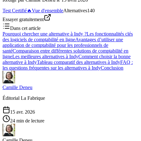
Test Certifié
🔥
Vue d'ensemble
Alternatives
140
Essayer gratuitement
Dans cet article
Pourquoi chercher une alternative à Indy ?
Les fonctionnalités clés
des logiciels de comptabilité en ligne
Avantages d’utiliser une
application de comptabilité pour les professionnels de
santé
Comparaison entre différentes solutions de comptabilité en
ligne
Les meilleures alternatives à Indy
Comment choisir la bonne
alternative à Indy
Tableau comparatif des alternatives à Indy
FAQ :
les questions fréquentes sur les alternatives à Indy
Conclusion
Camille Deneu
Éditorial La Fabrique
15 avr. 2026
24 min de lecture
Camille Deneu