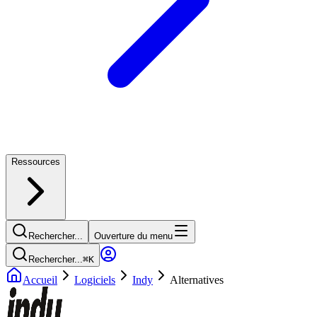
Ressources
Rechercher...
Ouverture du menu
Rechercher...
⌘
K
Accueil
Logiciels
Indy
Alternatives