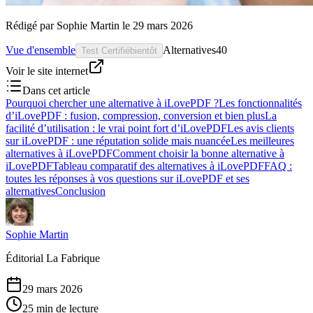
Rédigé par
Sophie Martin
le
29 mars 2026
Vue d'ensemble
Alternatives
40
Test Certifié
bientôt
Voir le site internet
Dans cet article
Pourquoi chercher une alternative à iLovePDF ?
Les fonctionnalités
d’iLovePDF : fusion, compression, conversion et bien plus
La
facilité d’utilisation : le vrai point fort d’iLovePDF
Les avis clients
sur iLovePDF : une réputation solide mais nuancée
Les meilleures
alternatives à iLovePDF
Comment choisir la bonne alternative à
iLovePDF
Tableau comparatif des alternatives à iLovePDF
FAQ :
toutes les réponses à vos questions sur iLovePDF et ses
alternatives
Conclusion
Sophie Martin
Éditorial La Fabrique
29 mars 2026
25 min de lecture