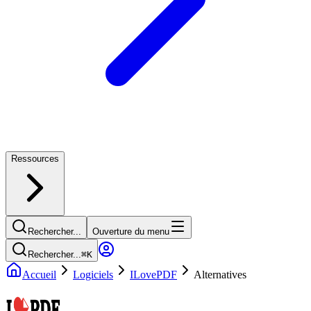
Ressources
Rechercher...
Ouverture du menu
Rechercher...
⌘
K
Accueil
Logiciels
ILovePDF
Alternatives