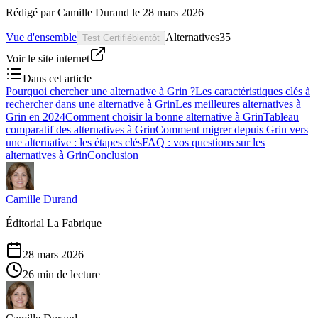
Rédigé par
Camille Durand
le
28 mars 2026
Vue d'ensemble
Alternatives
35
Test Certifié
bientôt
Voir le site internet
Dans cet article
Pourquoi chercher une alternative à Grin ?
Les caractéristiques clés à
rechercher dans une alternative à Grin
Les meilleures alternatives à
Grin en 2024
Comment choisir la bonne alternative à Grin
Tableau
comparatif des alternatives à Grin
Comment migrer depuis Grin vers
une alternative : les étapes clés
FAQ : vos questions sur les
alternatives à Grin
Conclusion
Camille Durand
Éditorial La Fabrique
28 mars 2026
26 min de lecture