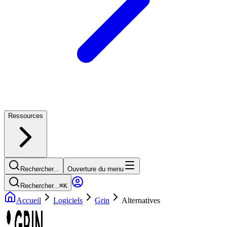
Ressources
Rechercher...
Ouverture du menu
Rechercher...
⌘
K
Accueil
Logiciels
Grin
Alternatives