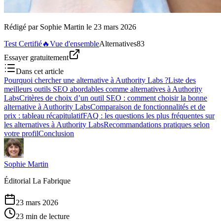
Rédigé par
Sophie Martin
le
23 mars 2026
Test Certifié
🔥
Vue d'ensemble
Alternatives
83
Essayer gratuitement
Dans cet article
Pourquoi chercher une alternative à Authority Labs ?
Liste des
meilleurs outils SEO abordables comme alternatives à Authority
Labs
Critères de choix d’un outil SEO : comment choisir la bonne
alternative à Authority Labs
Comparaison de fonctionnalités et de
prix : tableau récapitulatif
FAQ : les questions les plus fréquentes sur
les alternatives à Authority Labs
Recommandations pratiques selon
votre profil
Conclusion
Sophie Martin
Éditorial La Fabrique
23 mars 2026
23 min de lecture