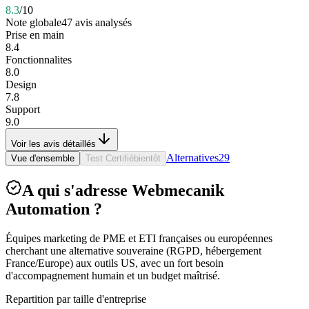
8.3
/10
Note globale
47
avis analysés
Prise en main
8.4
Fonctionnalites
8.0
Design
7.8
Support
9.0
Voir les avis détaillés
Alternatives
29
Vue d'ensemble
Test Certifié
bientôt
A qui s'adresse Webmecanik
Automation ?
Équipes marketing de PME et ETI françaises ou européennes
cherchant une alternative souveraine (RGPD, hébergement
France/Europe) aux outils US, avec un fort besoin
d'accompagnement humain et un budget maîtrisé.
Repartition par taille d'entreprise