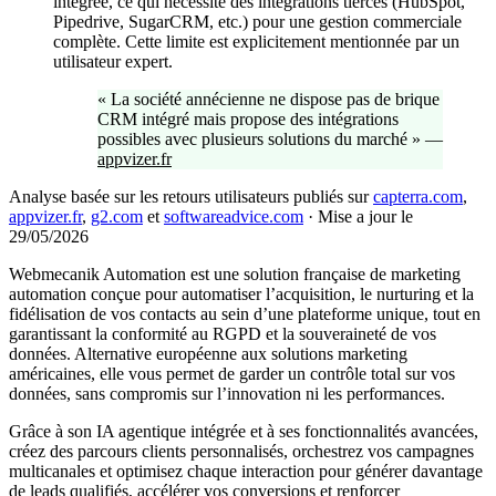
intégrée, ce qui nécessite des intégrations tierces (HubSpot,
Pipedrive, SugarCRM, etc.) pour une gestion commerciale
complète. Cette limite est explicitement mentionnée par un
utilisateur expert.
«
La société annécienne ne dispose pas de brique
CRM intégré mais propose des intégrations
possibles avec plusieurs solutions du marché
»
—
appvizer.fr
Analyse basée sur les retours utilisateurs publiés sur
capterra.com
,
appvizer.fr
,
g2.com
et
softwareadvice.com
·
Mise a jour le
29/05/2026
Webmecanik Automation est une solution française de marketing
automation conçue pour automatiser l’acquisition, le nurturing et la
fidélisation de vos contacts au sein d’une plateforme unique, tout en
garantissant la conformité au RGPD et la souveraineté de vos
données. Alternative européenne aux solutions marketing
américaines, elle vous permet de garder un contrôle total sur vos
données, sans compromis sur l’innovation ni les performances.
Grâce à son IA agentique intégrée et à ses fonctionnalités avancées,
créez des parcours clients personnalisés, orchestrez vos campagnes
multicanales et optimisez chaque interaction pour générer davantage
de leads qualifiés, accélérer vos conversions et renforcer