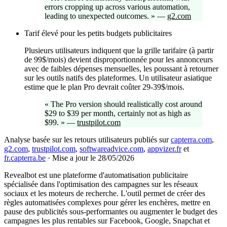
errors cropping up across various automation,
leading to unexpected outcomes.
»
—
g2.com
Tarif élevé pour les petits budgets publicitaires
Plusieurs utilisateurs indiquent que la grille tarifaire (à partir
de 99$/mois) devient disproportionnée pour les annonceurs
avec de faibles dépenses mensuelles, les poussant à retourner
sur les outils natifs des plateformes. Un utilisateur asiatique
estime que le plan Pro devrait coûter 29-39$/mois.
«
The Pro version should realistically cost around
$29 to $39 per month, certainly not as high as
$99.
»
—
trustpilot.com
Analyse basée sur les retours utilisateurs publiés sur
capterra.com
,
g2.com
,
trustpilot.com
,
softwareadvice.com
,
appvizer.fr
et
fr.capterra.be
·
Mise a jour le 28/05/2026
Revealbot est une plateforme d'automatisation publicitaire
spécialisée dans l'optimisation des campagnes sur les réseaux
sociaux et les moteurs de recherche. L'outil permet de créer des
règles automatisées complexes pour gérer les enchères, mettre en
pause des publicités sous-performantes ou augmenter le budget des
campagnes les plus rentables sur Facebook, Google, Snapchat et