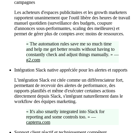
campagnes
Les acheteurs d'espaces publicitaires et les growth marketers
rapportent unanimement que l'outil libère des heures de travail
manuel quotidien (surveillance des budgets, coupure
d'annonces sous-performantes, scaling des meilleures) et
permet de gérer plus de comptes avec moins de ressources.
«
The automation rules save me so much time
and help me get better results without having to
constantly check and adjust things manually.
»
—
g2.com
Intégration Slack native appréciée pour les alertes et rapports
L'intégration Slack est citée comme un différenciateur fort,
permettant de recevoir des alertes de performance, des
rapports planifiés et même d'exécuter certaines actions
directement depuis Slack, s'intégrant naturellement dans le
workflow des équipes marketing.
«
It's also smartly integrated into Slack for
reporting and some controls too.
»
—
capterra.com
Support client réactif et techniquement compétent