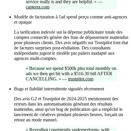
service really is and they are helpful.
»
—
capterra.com
Modèle de facturation à l'ad spend perçu comme anti-agences
et opaque
La tarification indexée sur la dépense publicitaire totale des
comptes connectés génère des frais de dépassement inattendus
pour plusieurs clients. Des avis négatifs sur Trustpilot font état
de factures surprises post-résiliation. Des consultants
indépendants jugent le modèle par paliers inadapté aux
agences multi-comptes.
«
Because we spend $500k plus total monthly on
ads we then get hit with a $516.30 bill AFTER
CANCELLING.
»
—
trustpilot.com
Bugs et fiabilité intermittente signalés récemment
Des avis G2 et Trustpilot de 2024-2025 mentionnent des
erreurs dans les automatisations générant des résultats
inattendus, ainsi qu'un bug de publication qui a empêché le
lancement de créatives pendant plusieurs heures, forçant un
retour au mode manuel.
«
Revealbot consistently underperforms, with