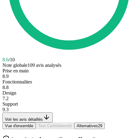
8.6
/10
Note globale
109
avis analysés
Prise en main
8.9
Fonctionnalites
8.8
Design
7.2
Support
9.3
Voir les avis détaillés
Vue d'ensemble
Test Certifié
bientôt
Alternatives
29