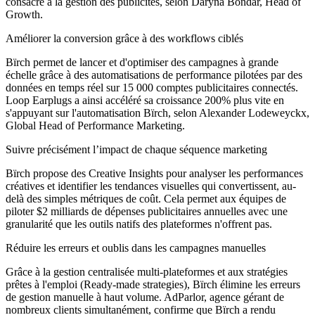
consacré à la gestion des publicités, selon Daryna Bondar, Head of
Growth.
Améliorer la conversion grâce à des workflows ciblés
Bïrch permet de lancer et d'optimiser des campagnes à grande
échelle grâce à des automatisations de performance pilotées par des
données en temps réel sur 15 000 comptes publicitaires connectés.
Loop Earplugs a ainsi accéléré sa croissance 200% plus vite en
s'appuyant sur l'automatisation Bïrch, selon Alexander Lodeweyckx,
Global Head of Performance Marketing.
Suivre précisément l’impact de chaque séquence marketing
Bïrch propose des Creative Insights pour analyser les performances
créatives et identifier les tendances visuelles qui convertissent, au-
delà des simples métriques de coût. Cela permet aux équipes de
piloter $2 milliards de dépenses publicitaires annuelles avec une
granularité que les outils natifs des plateformes n'offrent pas.
Réduire les erreurs et oublis dans les campagnes manuelles
Grâce à la gestion centralisée multi-plateformes et aux stratégies
prêtes à l'emploi (Ready-made strategies), Bïrch élimine les erreurs
de gestion manuelle à haut volume. AdParlor, agence gérant de
nombreux clients simultanément, confirme que Bïrch a rendu