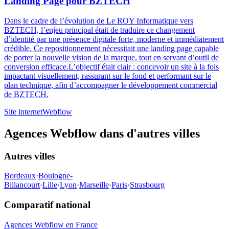
Landing Page pour BZTECH
Dans le cadre de l’évolution de Le ROY Informatique vers
BZTECH, l’enjeu principal était de traduire ce changement
d’identité par une présence digitale forte, moderne et immédiatement
crédible. Ce repositionnement nécessitait une landing page capable
de porter la nouvelle vision de la marque, tout en servant d’outil de
conversion efficace.‍L’objectif était clair : concevoir un site à la fois
impactant visuellement, rassurant sur le fond et performant sur le
plan technique, afin d’accompagner le développement commercial
de BZTECH.‍
Site internet
Webflow
Agences Webflow dans d'autres villes
Autres villes
Bordeaux
·
Boulogne-
Billancourt
·
Lille
·
Lyon
·
Marseille
·
Paris
·
Strasbourg
Comparatif national
Agences Webflow en France