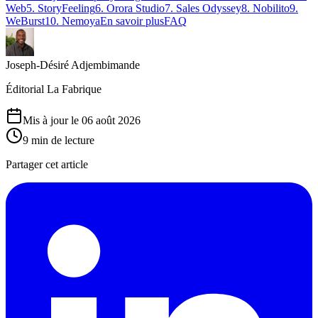
Web
5
.
StoryFeeling
6
.
Orora Studio
7
.
Sales Odyssey
8
.
Nobilito
9
.
WeBurst
10
.
Nemoya
En savoir plus
FAQ
Joseph-Désiré Adjembimande
Éditorial La Fabrique
Mis à jour le 06 août 2026
9
min de lecture
Partager cet article