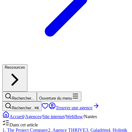
Ressources
Rechercher...
Ouverture du menu
Trouver une agence
Rechercher...
⌘
K
Accueil
/
Agences
/
Site internet
/
Webflow
/
Nantes
Dans cet article
1
.
The Project Company
2
.
Agence THRIVE
3
.
Galadrim
4
.
Holistik