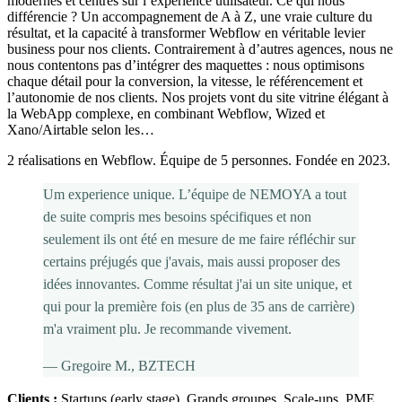
modernes et centrés sur l’expérience utilisateur. Ce qui nous
différencie ? Un accompagnement de A à Z, une vraie culture du
résultat, et la capacité à transformer Webflow en véritable levier
business pour nos clients. Contrairement à d’autres agences, nous ne
nous contentons pas d’intégrer des maquettes : nous optimisons
chaque détail pour la conversion, la vitesse, le référencement et
l’autonomie de nos clients. Nos projets vont du site vitrine élégant à
la WebApp complexe, en combinant Webflow, Wized et
Xano/Airtable selon les…
2 réalisations en Webflow. Équipe de 5 personnes. Fondée en 2023.
Um experience unique. L’équipe de NEMOYA a tout
de suite compris mes besoins spécifiques et non
seulement ils ont été en mesure de me faire réfléchir sur
certains préjugés que j'avais, mais aussi proposer des
idées innovantes. Comme résultat j'ai un site unique, et
qui pour la première fois (en plus de 35 ans de carrière)
m'a vraiment plu. Je recommande vivement.
—
Gregoire M.
, BZTECH
Clients :
Startups (early stage), Grands groupes, Scale-ups, PME
.