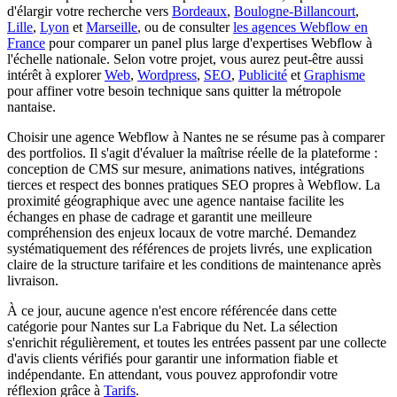
d'élargir votre recherche vers
Bordeaux
,
Boulogne-Billancourt
,
Lille
,
Lyon
et
Marseille
, ou de consulter
les agences Webflow en
France
pour comparer un panel plus large d'expertises Webflow à
l'échelle nationale. Selon votre projet, vous aurez peut-être aussi
intérêt à explorer
Web
,
Wordpress
,
SEO
,
Publicité
et
Graphisme
pour affiner votre besoin technique sans quitter la métropole
nantaise.
Choisir une agence Webflow à Nantes ne se résume pas à comparer
des portfolios. Il s'agit d'évaluer la maîtrise réelle de la plateforme :
conception de CMS sur mesure, animations natives, intégrations
tierces et respect des bonnes pratiques SEO propres à Webflow. La
proximité géographique avec une agence nantaise facilite les
échanges en phase de cadrage et garantit une meilleure
compréhension des enjeux locaux de votre marché. Demandez
systématiquement des références de projets livrés, une explication
claire de la structure tarifaire et les conditions de maintenance après
livraison.
À ce jour, aucune agence n'est encore référencée dans cette
catégorie pour Nantes sur La Fabrique du Net. La sélection
s'enrichit régulièrement, et toutes les entrées passent par une collecte
d'avis clients vérifiés pour garantir une information fiable et
indépendante. En attendant, vous pouvez approfondir votre
réflexion grâce à
Tarifs
.