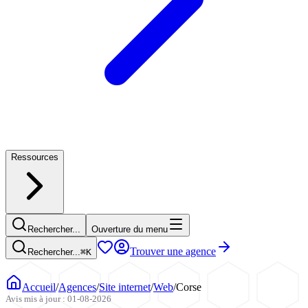
Ressources
Rechercher...
Ouverture du menu
Trouver une agence
Rechercher...
⌘
K
Accueil
/
Agences
/
Site internet
/
Web
/
Corse
Avis mis à jour : 01-08-2026