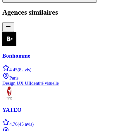
Agences similaires
Bonhomme
4.45
(
8
avis
)
Paris
Design UX UI
Identité visuelle
YATEO
4.76
(
45
avis
)