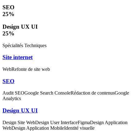
SEO
25
%
Design UX UI
25
%
Spécialités Techniques
Site internet
Web
Refonte de site web
SEO
Audit SEO
Google Search Console
Rédaction de contenus
Google
Analytics
Design UX UI
Design Site Web
Design User Interface
Figma
Design Application
Web
Design Application Mobile
Identité visuelle