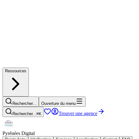
Ressources
Rechercher...
Ouverture du menu
Trouver une agence
Rechercher...
⌘
K
Pyrénées Digital