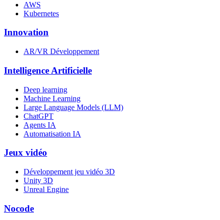
AWS
Kubernetes
Innovation
AR/VR Développement
Intelligence Artificielle
Deep learning
Machine Learning
Large Language Models (LLM)
ChatGPT
Agents IA
Automatisation IA
Jeux vidéo
Développement jeu vidéo 3D
Unity 3D
Unreal Engine
Nocode