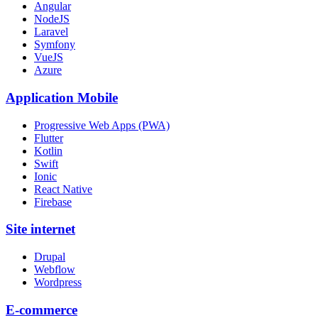
Angular
NodeJS
Laravel
Symfony
VueJS
Azure
Application Mobile
Progressive Web Apps (PWA)
Flutter
Kotlin
Swift
Ionic
React Native
Firebase
Site internet
Drupal
Webflow
Wordpress
E-commerce