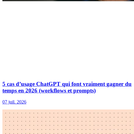
5 cas d’usage ChatGPT qui font vraiment gagner du
temps en 2026 (workflows et prompts)
07 juil. 2026