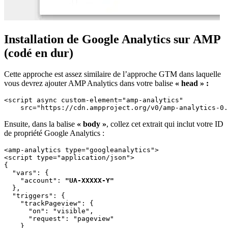
Installation de Google Analytics sur AMP
(codé en dur)
Cette approche est assez similaire de l’approche GTM dans laquelle
vous devrez ajouter AMP Analytics dans votre balise
« head » :
<script
async
custom-element
=
"amp-analytics"
src
=
"https://cdn.ampproject.org/v0/amp-analytics-0.
Ensuite, dans la balise
« body »
, collez cet extrait qui inclut votre ID
de propriété Google Analytics :
<amp-analytics
type
=
"googleanalytics"
>
<script
type
=
"application/json"
>
{
"vars"
:
{
"account"
:
"UA-XXXXX-Y"
},
"triggers"
:
{
"trackPageview"
:
{
"on"
:
"visible"
,
"request"
:
"pageview"
}