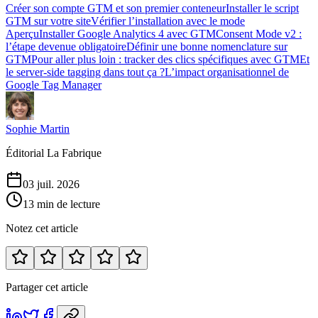
Créer son compte GTM et son premier conteneur
Installer le script
GTM sur votre site
Vérifier l’installation avec le mode
Aperçu
Installer Google Analytics 4 avec GTM
Consent Mode v2 :
l’étape devenue obligatoire
Définir une bonne nomenclature sur
GTM
Pour aller plus loin : tracker des clics spécifiques avec GTM
Et
le server-side tagging dans tout ça ?
L’impact organisationnel de
Google Tag Manager
Sophie Martin
Éditorial La Fabrique
03 juil. 2026
13 min de lecture
Notez cet article
Partager cet article