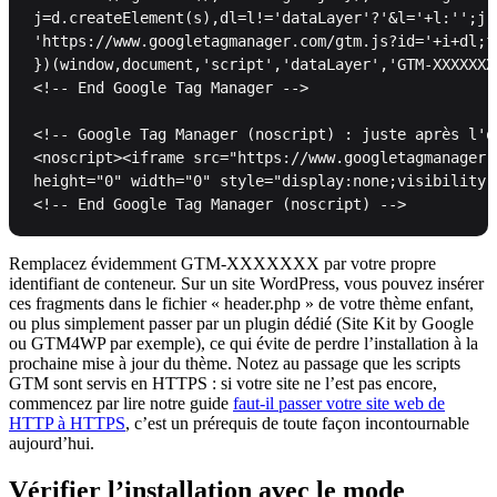
j=d.createElement(s),dl=l!='dataLayer'?'&l='+l:'';j.a
'https://www.googletagmanager.com/gtm.js?id='+i+dl;f
})(window,document,'script','dataLayer','GTM-XXXXXXX'
<!-- End Google Tag Manager -->

<!-- Google Tag Manager (noscript) : juste après l'o
<noscript><iframe src="https://www.googletagmanager.
height="0" width="0" style="display:none;visibility:
<!-- End Google Tag Manager (noscript) -->
Remplacez évidemment GTM-XXXXXXX par votre propre
identifiant de conteneur. Sur un site WordPress, vous pouvez insérer
ces fragments dans le fichier « header.php » de votre thème enfant,
ou plus simplement passer par un plugin dédié (Site Kit by Google
ou GTM4WP par exemple), ce qui évite de perdre l’installation à la
prochaine mise à jour du thème. Notez au passage que les scripts
GTM sont servis en HTTPS : si votre site ne l’est pas encore,
commencez par lire notre guide
faut-il passer votre site web de
HTTP à HTTPS
, c’est un prérequis de toute façon incontournable
aujourd’hui.
Vérifier l’installation avec le mode