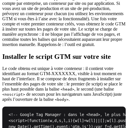
compte par entreprise, un conteneur par site ou par application. Si
vous avez un site de production et un site de pré-production,
prévoyez un conteneur pour chacun (ou utilisez les environnements
GTM si vous êtes à l’aise avec la fonctionnalité). Une fois votre
compte et votre premier conteneur créés, vous obtenez le code GTM
à insérer sur toutes les pages de votre site. Le script se charge de
manière asynchrone : il ne bloque pas l’affichage de vos pages, et
centralise toutes les balises qui nécessitaient auparavant leur propre
insertion manuelle. Rappelons-le : l’outil est gratuit.
Installer le script GTM sur votre site
Le code obtenu est unique à votre conteneur : il contient votre
identifiant au format GTM-XXXXXXX, visible à tout moment en
haut de l’interface. Il se compose de deux fragments à installer sur
l’ensemble des pages de votre site : le premier (le script) se place le
plus haut possible dans la balise
, le second (une balise
<head>
de secours pour les navigateurs sans JavaScript) juste
<noscript>
après l’ouverture de la balise
.
<body>
<!-- Google Tag Manager : dans le <head>, le plus hau
<script>(function(w,d,s,l,i){w[l]=w[l]||[];w[l].push(
new Date().getTime(),event:'gtm.js'});var f=d.getEle