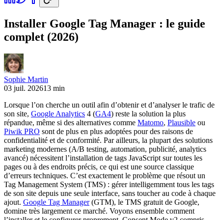
Installer Google Tag Manager : le guide
complet (2026)
Sophie Martin
03 juil. 2026
13 min
Lorsque l’on cherche un outil afin d’obtenir et d’analyser le trafic de
son site,
Google Analytics
4 (
GA4
) reste la solution la plus
répandue, même si des alternatives comme
Matomo
,
Plausible
ou
Piwik PRO
sont de plus en plus adoptées pour des raisons de
confidentialité et de conformité. Par ailleurs, la plupart des solutions
marketing modernes (A/B testing, automation, publicité, analytics
avancé) nécessitent l’installation de tags JavaScript sur toutes les
pages ou à des endroits précis, ce qui est une source classique
d’erreurs techniques. C’est exactement le problème que résout un
Tag Management System (TMS) : gérer intelligemment tous les tags
de son site depuis une seule interface, sans toucher au code à chaque
ajout.
Google Tag Manager
(GTM), le TMS gratuit de Google,
domine très largement ce marché. Voyons ensemble comment
l’installer et le configurer proprement, Consent Mode v2 compris.