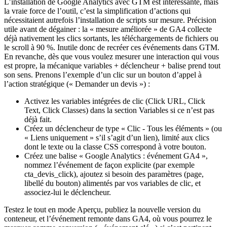
L’installation de Google Analytics avec GTM est intéressante, mais
la vraie force de l’outil, c’est la simplification d’actions qui
nécessitaient autrefois l’installation de scripts sur mesure. Précision
utile avant de dégainer : la « mesure améliorée » de GA4 collecte
déjà nativement les clics sortants, les téléchargements de fichiers ou
le scroll à 90 %. Inutile donc de recréer ces événements dans GTM.
En revanche, dès que vous voulez mesurer une interaction qui vous
est propre, la mécanique variables + déclencheur + balise prend tout
son sens. Prenons l’exemple d’un clic sur un bouton d’appel à
l’action stratégique (« Demander un devis ») :
Activez les variables intégrées de clic (Click URL, Click
Text, Click Classes) dans la section Variables si ce n’est pas
déjà fait.
Créez un déclencheur de type « Clic - Tous les éléments » (ou
« Liens uniquement » s’il s’agit d’un lien), limité aux clics
dont le texte ou la classe CSS correspond à votre bouton.
Créez une balise « Google Analytics : événement GA4 »,
nommez l’événement de façon explicite (par exemple
cta_devis_click), ajoutez si besoin des paramètres (page,
libellé du bouton) alimentés par vos variables de clic, et
associez-lui le déclencheur.
Testez le tout en mode Aperçu, publiez la nouvelle version du
conteneur, et l’événement remonte dans GA4, où vous pourrez le