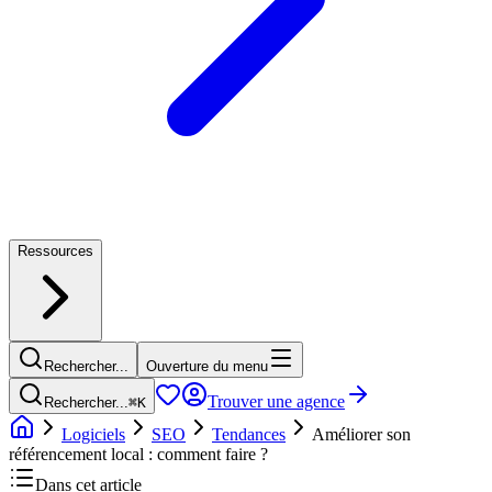
Ressources
Rechercher...
Ouverture du menu
Trouver une agence
Rechercher...
⌘
K
Logiciels
SEO
Tendances
Améliorer son
référencement local : comment faire ?
Dans cet article