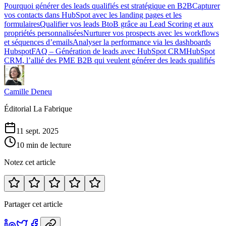
Pourquoi générer des leads qualifiés est stratégique en B2B
Capturer
vos contacts dans HubSpot avec les landing pages et les
formulaires
Qualifier vos leads BtoB grâce au Lead Scoring et aux
propriétés personnalisées
Nurturer vos prospects avec les workflows
et séquences d’emails
Analyser la performance via les dashboards
Hubspot
FAQ – Génération de leads avec HubSpot CRM
HubSpot
CRM, l’allié des PME B2B qui veulent générer des leads qualifiés
Camille Deneu
Éditorial La Fabrique
11 sept. 2025
10 min de lecture
Notez cet article
Partager cet article