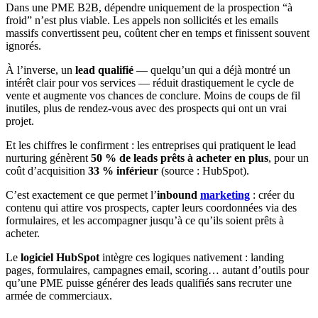
Dans une PME B2B, dépendre uniquement de la prospection “à
froid” n’est plus viable. Les appels non sollicités et les emails
massifs convertissent peu, coûtent cher en temps et finissent souvent
ignorés.
À l’inverse, un
lead qualifié
— quelqu’un qui a déjà montré un
intérêt clair pour vos services — réduit drastiquement le cycle de
vente et augmente vos chances de conclure. Moins de coups de fil
inutiles, plus de rendez-vous avec des prospects qui ont un vrai
projet.
Et les chiffres le confirment : les entreprises qui pratiquent le lead
nurturing génèrent
50 % de leads prêts à acheter en plus
, pour un
coût d’acquisition
33 % inférieur
(source : HubSpot).
C’est exactement ce que permet l’
inbound
marketing
: créer du
contenu qui attire vos prospects, capter leurs coordonnées via des
formulaires, et les accompagner jusqu’à ce qu’ils soient prêts à
acheter.
Le
logiciel HubSpot
intègre ces logiques nativement : landing
pages, formulaires, campagnes email, scoring… autant d’outils pour
qu’une PME puisse générer des leads qualifiés sans recruter une
armée de commerciaux.