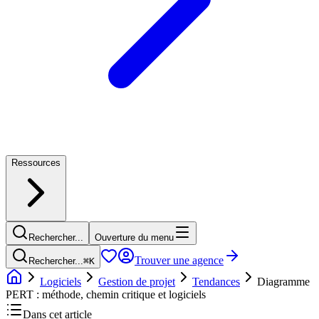
Ressources
Rechercher...
Ouverture du menu
Trouver une agence
Rechercher...
⌘
K
Logiciels
Gestion de projet
Tendances
Diagramme
PERT : méthode, chemin critique et logiciels
Dans cet article