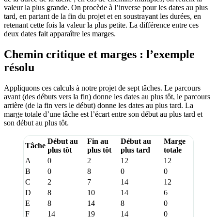
valeur la plus grande. On procède à l’inverse pour les dates au plus
tard, en partant de la fin du projet et en soustrayant les durées, en
retenant cette fois la valeur la plus petite. La différence entre ces
deux dates fait apparaître les marges.
Chemin critique et marges : l’exemple
résolu
Appliquons ces calculs à notre projet de sept tâches. Le parcours
avant (des débuts vers la fin) donne les dates au plus tôt, le parcours
arrière (de la fin vers le début) donne les dates au plus tard. La
marge totale d’une tâche est l’écart entre son début au plus tard et
son début au plus tôt.
Début au
Fin au
Début au
Marge
Tâche
plus tôt
plus tôt
plus tard
totale
A
0
2
12
12
B
0
8
0
0
C
2
7
14
12
D
8
10
14
6
E
8
14
8
0
F
14
19
14
0