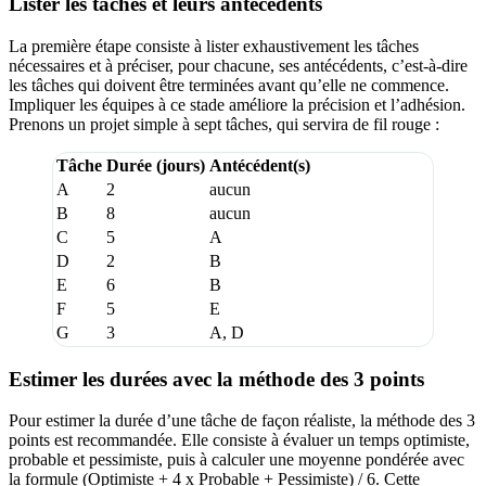
Lister les tâches et leurs antécédents
La première étape consiste à lister exhaustivement les tâches
nécessaires et à préciser, pour chacune, ses antécédents, c’est-à-dire
les tâches qui doivent être terminées avant qu’elle ne commence.
Impliquer les équipes à ce stade améliore la précision et l’adhésion.
Prenons un projet simple à sept tâches, qui servira de fil rouge :
Tâche
Durée (jours)
Antécédent(s)
A
2
aucun
B
8
aucun
C
5
A
D
2
B
E
6
B
F
5
E
G
3
A, D
Estimer les durées avec la méthode des 3 points
Pour estimer la durée d’une tâche de façon réaliste, la méthode des 3
points est recommandée. Elle consiste à évaluer un temps optimiste,
probable et pessimiste, puis à calculer une moyenne pondérée avec
la formule (Optimiste + 4 x Probable + Pessimiste) / 6. Cette