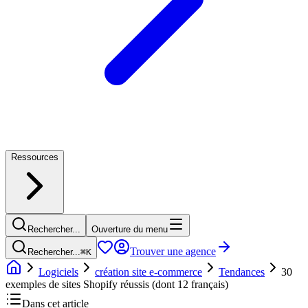
Ressources
Rechercher...
Ouverture du menu
Trouver une agence
Rechercher...
⌘
K
Logiciels
création site e-commerce
Tendances
30
exemples de sites Shopify réussis (dont 12 français)
Dans cet article