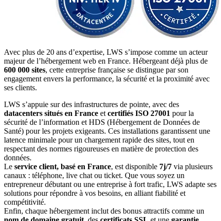
Avec plus de 20 ans d’expertise, LWS s’impose comme un acteur
majeur de l’hébergement web en France. Hébergeant déjà plus de
600 000 sites
, cette entreprise française se distingue par son
engagement envers la performance, la sécurité et la proximité avec
ses clients.
LWS s’appuie sur des infrastructures de pointe, avec des
datacenters situés en France
et
certifiés ISO 27001
pour la
sécurité de l’information et HDS (Hébergement de Données de
Santé) pour les projets exigeants. Ces installations garantissent une
latence minimale pour un chargement rapide des sites, tout en
respectant des normes rigoureuses en matière de protection des
données.
Le
service client, basé en France
, est disponible
7j/7
via plusieurs
canaux : téléphone, live chat ou ticket. Que vous soyez un
entrepreneur débutant ou une entreprise à fort trafic, LWS adapte ses
solutions pour répondre à vos besoins, en alliant fiabilité et
compétitivité.
Enfin, chaque hébergement inclut des bonus attractifs comme un
nom de domaine gratuit
, des
certificats SSL
et une
garantie