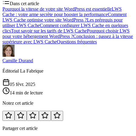
Dans cet article
Pourquoi la vitesse de votre site WordPress est essentielle
LWS
Cache : votre arme secrète pour booster la performance
Comment
LWS Cache optimise votre site WordPress ?
Les prérequis pour
utiliser LWS Cache
Comment configurer LWS Cache en quelques
clics
Tout savoir sur les tarifs de LWS Cache
Pourquoi choisir LWS
pour votre hébergement WordPress ?
Conclusion : passez à la vitesse
supérieure avec LWS Cache
Questions fréquentes
Camille Durand
Éditorial La Fabrique
05 févr. 2025
14 min de lecture
Notez cet article
Partager cet article