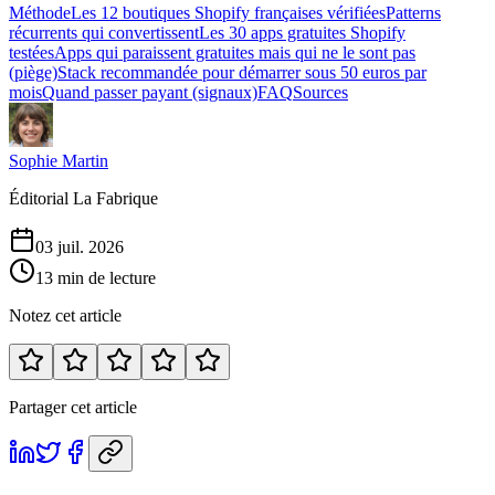
Méthode
Les 12 boutiques Shopify françaises vérifiées
Patterns
récurrents qui convertissent
Les 30 apps gratuites Shopify
testées
Apps qui paraissent gratuites mais qui ne le sont pas
(piège)
Stack recommandée pour démarrer sous 50 euros par
mois
Quand passer payant (signaux)
FAQ
Sources
Sophie Martin
Éditorial La Fabrique
03 juil. 2026
13 min de lecture
Notez cet article
Partager cet article